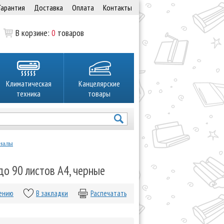
Гарантия
Доставка
Оплата
Контакты
В корзине:
0
товаров
Климатическая
Канцелярские
техника
товары
налы
о 90 листов А4, черные
нению
В закладки
Распечатать