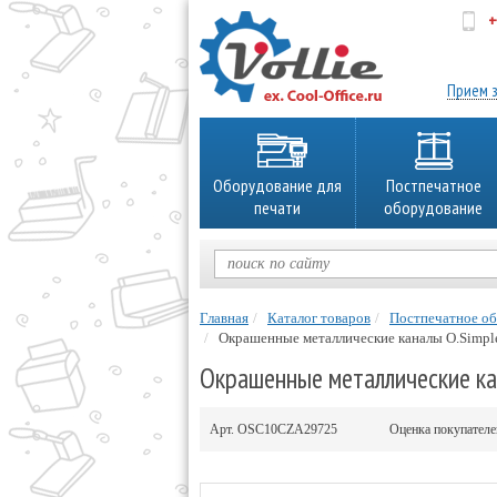
+
об
Прием з
Оборудование для
Постпечатное
печати
оборудование
Главная
Каталог товаров
Постпечатное о
Окрашенные металлические каналы O.Simpl
Окрашенные металлические кан
Арт.
OSC10CZA29725
Оценка покупател