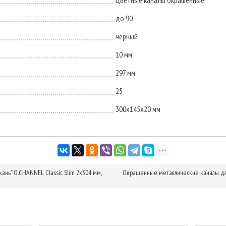
Цветные каналы окрашенные
до 90
черный
10 мм
297 мм
25
300х145х20 мм
ань" O.CHANNEL Classic Slim 7х304 мм,
Окрашенные металлические каналы для