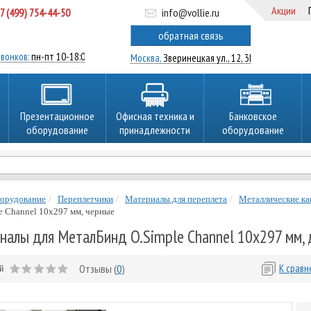
Акции
7 (499) 754-44-50
info@vollie.ru
ратный звонок
обратная связь
вонков:
пн-пт 10-18:00
Москва,
Зверинецкая ул., 12, 3Ц
Презентационное
Офисная техника и
Банковское
оборудование
принадлежности
оборудование
борудование
Переплетчики
Материалы для переплета
Металлические ка
e Channel 10х297 мм, черные
алы для МеталБинд O.Simple Channel 10х297 мм, д
Отзывы (
0
)
К срав
ей