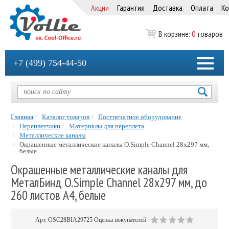
Акции
Гарантия
Доставка
Оплата
Ко
В корзине:
0
товаров
+7 (499) 754-44-50
Главная
Каталог товаров
Постпечатное оборудование
Переплетчики
Материалы для переплета
Металлические каналы
Окрашенные металлические каналы O.Simple Channel 28х297 мм,
белые
Окрашенные металлические каналы для
МеталБинд O.Simple Channel 28х297 мм, до
260 листов А4, белые
Арт.
OSC28BIA29725
Оценка покупателей