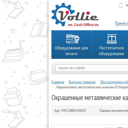
+
об
Прием з
Оборудование для
Постпечатное
печати
оборудование
Главная
Каталог товаров
Постпечатное о
Окрашенные металлические каналы O.Simpl
Окрашенные металлические кан
Арт.
OSC28BIA30425
Оценка покупателе