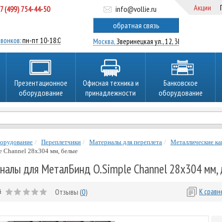
Акции
7 (499) 754-44-50
info@vollie.ru
ратный звонок
обратная связь
вонков:
пн-пт 10-18:00
Москва,
Зверинецкая ул., 12, 3Ц
Презентационное
Офисная техника и
Банковское
оборудование
принадлежности
оборудование
борудование
Переплетчики
Материалы для переплета
Металлические ка
e Channel 28х304 мм, белые
алы для МеталБинд O.Simple Channel 28х304 мм, 
Отзывы (
0
)
К срав
й