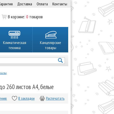
Гарантия
Доставка
Оплата
Контакты
В корзине:
0
товаров
Климатическая
Канцелярские
техника
товары
налы
до 260 листов А4, белые
нению
В закладки
Распечатать