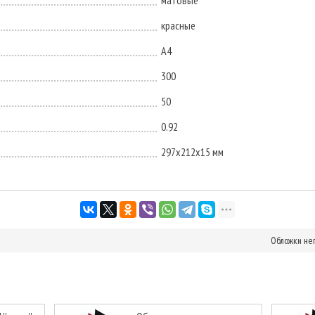
матовые
красные
А4
300
50
0.92
297x212x15 мм
Обложки неп