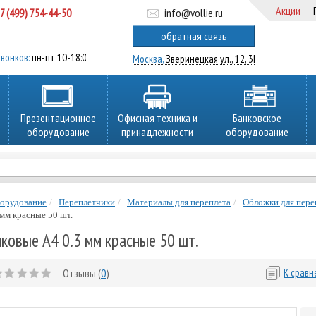
Акции
7 (499) 754-44-50
info@vollie.ru
ратный звонок
обратная связь
вонков:
пн-пт 10-18:00
Москва,
Зверинецкая ул., 12, 3Ц
Презентационное
Офисная техника и
Банковское
оборудование
принадлежности
оборудование
борудование
Переплетчики
Материалы для переплета
Обложки для пере
мм красные 50 шт.
ковые А4 0.3 мм красные 50 шт.
Отзывы (
0
)
К срав