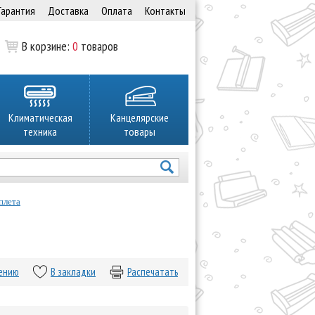
Гарантия
Доставка
Оплата
Контакты
В корзине:
0
товаров
Климатическая
Канцелярские
техника
товары
плета
нению
В закладки
Распечатать