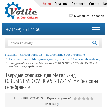
Акции
Гарантия
Доставка
Оплата
Ко
В корзине:
0
товаров
+7 (499) 754-44-50
Главная
Каталог товаров
Постпечатное оборудование
Переплетчики
Материалы для переплета
Обложки МеталБинд
Твердые обложки для МеталБинд O.BUSINESS COVER А5, 217х151
мм без окна, серебряные
Твердые обложки для МеталБинд
O.BUSINESS COVER А5, 217х151 мм без окна,
серебряные
Арт.
OHBUS21715110SRE
Оценка покупателей
Отзывы (
0
)