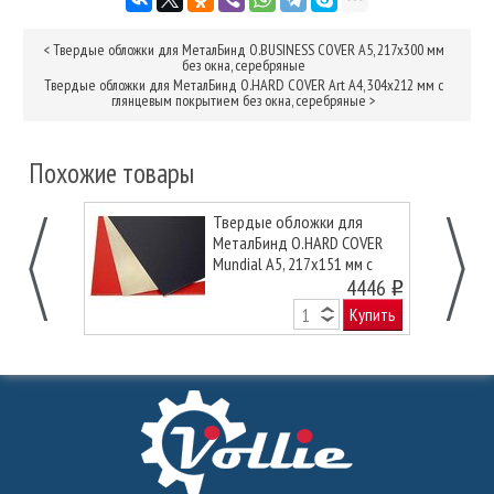
<
Твердые обложки для МеталБинд O.BUSINESS COVER А5, 217х300 мм
без окна, серебряные
Твердые обложки для МеталБинд O.HARD COVER Art А4, 304х212 мм с
глянцевым покрытием без окна, серебряные
>
Похожие товары
Твердые обложки для
МеталБинд O.HARD COVER
Mundial А5, 217x151 мм с
покрытием «кожа» без окна,
4446
o
черные
Купить