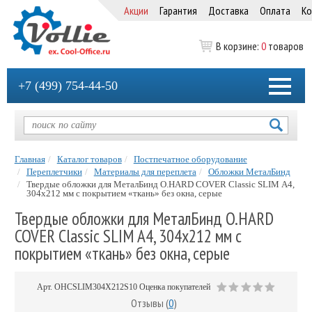
Акции
Гарантия
Доставка
Оплата
Ко
В корзине:
0
товаров
+7 (499) 754-44-50
Главная
Каталог товаров
Постпечатное оборудование
Переплетчики
Материалы для переплета
Обложки МеталБинд
Твердые обложки для МеталБинд O.HARD COVER Classic SLIM А4,
304x212 мм с покрытием «ткань» без окна, серые
Твердые обложки для МеталБинд O.HARD
COVER Classic SLIM А4, 304x212 мм с
покрытием «ткань» без окна, серые
Арт.
OHCSLIM304X212S10
Оценка покупателей
Отзывы (
0
)