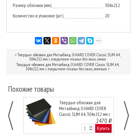
Размер обложки (мм)
304х212
Количество в упаковке (шт)
20
<
Твердые обложки для МеталБинд O.HARD COVER Classic SLIM А4,
304x212 мм с покрытием «ткань» без окна, синие
Твердые обложки для МеталБинд O.HARD COVER Classic SLIM А4,
304x212 мм с покрытием «ткань» без окна, зеленые
>
Похожие товары
Твердые обложки для
МеталБинд O.HARD COVER
Classic SLIM А4, 304x212 мм с
покрытием «ткань» без окна,
2470
o
синие
Купить