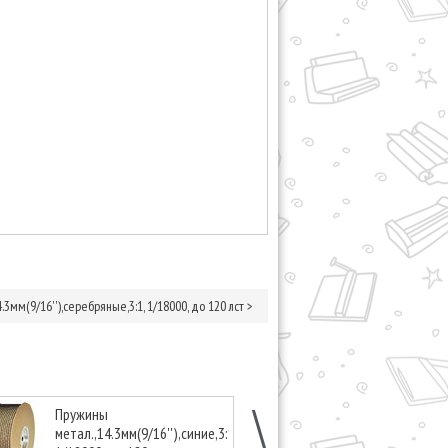
3мм(9/16''),серебряные,3:1, 1/18000, до 120 лст
>
Пружины
Пружины
метал.,14.3мм(9/16''),синие,3:1,
метал.,14.3мм(