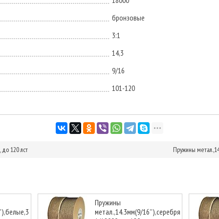
18000
бронзовые
3:1
14,3
9/16
101-120
, до 120 лст
Пружины метал.,14.
Пружины
'),белые,3:1,
метал.,14.3мм(9/16''),серебряные,3:1,