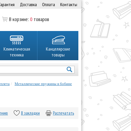
Гарантия
Доставка
Оплата
Контакты
В корзине:
0
товаров
Климатическая
Канцелярские
техника
товары
еплета
Металлические пружины в бобине
нению
В закладки
Распечатать