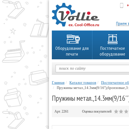
+
об
Прием з
Оборудование для
Постпечатное
печати
оборудование
Главная
Каталог товаров
Постпечатное о
Пружины метал.,14.3мм(9/16''),бронзовые,3:
Пружины метал.,14.3мм(9/16'')
Арт.
2261
Оценка покупателей