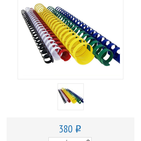
380
o