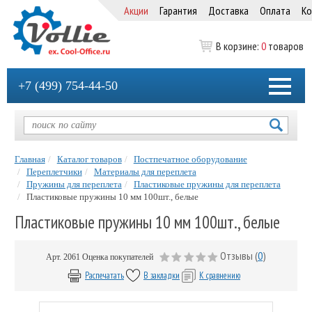
Акции
Гарантия
Доставка
Оплата
Ко
В корзине:
0
товаров
+7 (499) 754-44-50
Главная
Каталог товаров
Постпечатное оборудование
Переплетчики
Материалы для переплета
Пружины для переплета
Пластиковые пружины для переплета
Пластиковые пружины 10 мм 100шт., белые
Пластиковые пружины 10 мм 100шт., белые
Отзывы (
0
)
Арт.
2061
Оценка покупателей
Распечатать
В закладки
К сравнению