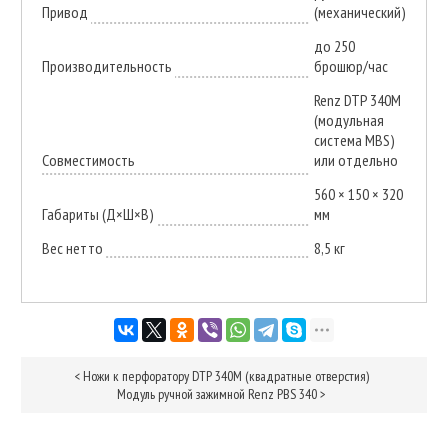
Привод
(механический)
до 250
Производительность
брошюр/час
Renz DTP 340M
(модульная
система MBS)
Совместимость
или отдельно
560 × 150 × 320
Габариты (Д×Ш×В)
мм
Вес нетто
8,5 кг
<
Ножи к перфоратору DTP 340M (квадратные отверстия)
Модуль ручной зажимной Renz PBS 340
>