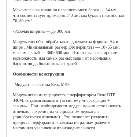
Максимальная толщина переплетаемого блока —
34 мм
,
что соответствует примерно
340 листам
бумаги плотностью
70–80 г/м²
.
-Рабочая ширина — до 360 мм
Модуль способен обрабатывать документы формата
А4 и
шире
. Минимальный размер для переплета — 10×65 мм,
максимальный — 360×600 мм . Это открывает широкие
возможности для самых разных задач: от небольших
блокнотов до больших календарей .
Особенности конструкции
-Модульная система Renz MBS
Модуль легко интегрируется с перфоратором
Renz DTP
340M
, создавая компактную систему «перфорация +
зажим» . При необходимости модуль можно использовать
отдельно, закрепив на специальном держателе
(приобретается отдельно) . Это позволяет разделить
процессы перфорации и зажима по разным рабочим
местам для увеличения производительности.