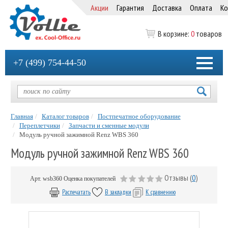
Акции
Гарантия
Доставка
Оплата
Ко
В корзине:
0
товаров
+7 (499) 754-44-50
Главная
Каталог товаров
Постпечатное оборудование
Переплетчики
Запчасти и сменные модули
Модуль ручной зажимной Renz WBS 360
Модуль ручной зажимной Renz WBS 360
Отзывы (
0
)
Арт.
wsb360
Оценка покупателей
Распечатать
В закладки
К сравнению