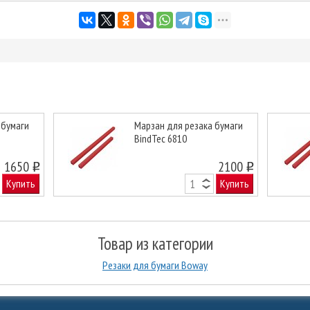
 бумаги
Марзан для резака бумаги
BindTec 6810
Next
1650
2100
o
o
Купить
Купить
Товар из категории
Резаки для бумаги Boway