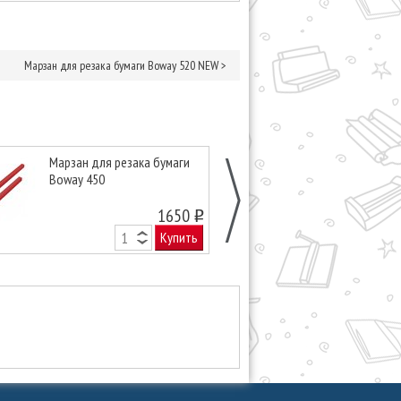
Марзан для резака бумаги Boway 520 NEW
>
Марзан для резака бумаги
Марзан для р
Boway 450
Boway 450 Z3
1650
o
Купить