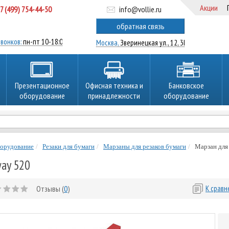
Акции
7 (499) 754-44-50
info@vollie.ru
ратный звонок
обратная связь
вонков:
пн-пт 10-18:00
Москва,
Зверинецкая ул., 12, 3Ц
Презентационное
Офисная техника и
Банковское
оборудование
принадлежности
оборудование
борудование
Резаки для бумаги
Марзаны для резаков бумаги
Марзан для
way 520
Отзывы (
0
)
К срав