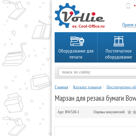
+
об
Прием з
Оборудование для
Постпечатное
печати
оборудование
Главная
Каталог товаров
Постпечатное о
Марзан для резака бумаги Bo
Арт.
BW520-1
Оценка покупателей