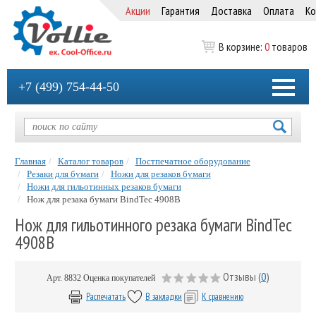
Акции
Гарантия
Доставка
Оплата
Ко
В корзине:
0
товаров
+7 (499) 754-44-50
Главная
Каталог товаров
Постпечатное оборудование
Резаки для бумаги
Ножи для резаков бумаги
Ножи для гильотинных резаков бумаги
Нож для резака бумаги BindTec 4908B
Нож для гильотинного резака бумаги BindTec
4908B
Отзывы (
0
)
Арт.
8832
Оценка покупателей
Распечатать
В закладки
К сравнению