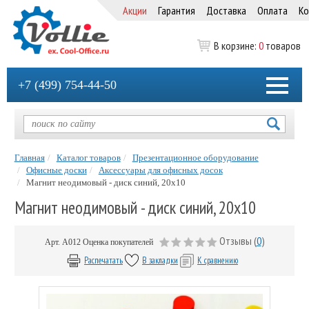
Акции
Гарантия
Доставка
Оплата
Ко
В корзине:
0
товаров
+7 (499) 754-44-50
Главная
Каталог товаров
Презентационное оборудование
Офисные доски
Аксессуары для офисных досок
Магнит неодимовый - диск синий, 20х10
Магнит неодимовый - диск синий, 20х10
Отзывы (
0
)
Арт.
А012
Оценка покупателей
Распечатать
В закладки
К сравнению