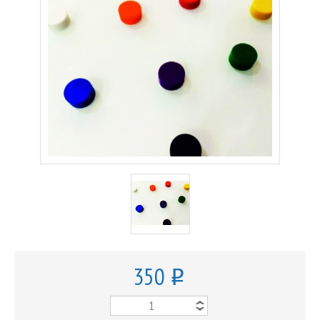
350
o