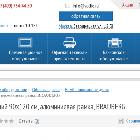
Акции
7 (499) 754-44-50
info@vollie.ru
ратный звонок
обратная связь
вонков:
пн-пт 10-18:00
Москва,
Зверинецкая ул., 12, 3Ц
Презентационное
Офисная техника и
Банковское
оборудование
принадлежности
оборудование
е оборудование
Офисные доски
Комбинированные доски
м, алюминиевая рамка, BRAUBERG
ний 90х120 см, алюминиевая рамка, BRAUBERG
Отзывы (
0
)
К срав