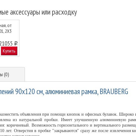
мые аксессуары или расходку
ая, от
01, 2X3
21055
o
Купить
ы (0)
лений 90х120 см, алюминиевая рамка, BRAUBERG
зместить объявления при помощи кнопок и офисных булавок. Широко и
товлена из натуральной пробки. Имеет улучшенную алюминиевую рам
тия: коричневый. Возможность горизонтального и вертикального размеще
 10 лет. Отверстия в пробке "закрываются" сразу же после извлечения 