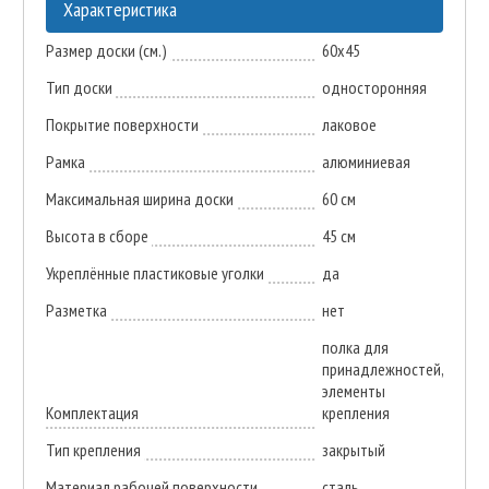
Характеристика
Размер доски (см.)
60x45
Тип доски
односторонняя
Покрытие поверхности
лаковое
Рамка
алюминиевая
Максимальная ширина доски
60 см
Высота в сборе
45 см
Укреплённые пластиковые уголки
да
Разметка
нет
полка для
принадлежностей,
элементы
Комплектация
крепления
Тип крепления
закрытый
Материал рабочей поверхности
сталь