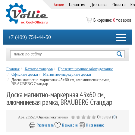
Акции
Гарантия
Доставка
Оплата
Ко
В корзине:
0
товаров
+7 (499) 754-44-50
Главная
Каталог товаров
Презентационное оборудование
Офисные доски
Магнитно-маркерные доски
Доска магнитно-маркерная 45х60 см, алюминиевая рамка,
BRAUBERG Стандар
Доска магнитно-маркерная 45х60 см,
алюминиевая рамка, BRAUBERG Стандар
Отзывы (
0
)
Арт.
235520
Оценка покупателей
Распечатать
В закладки
К сравнению