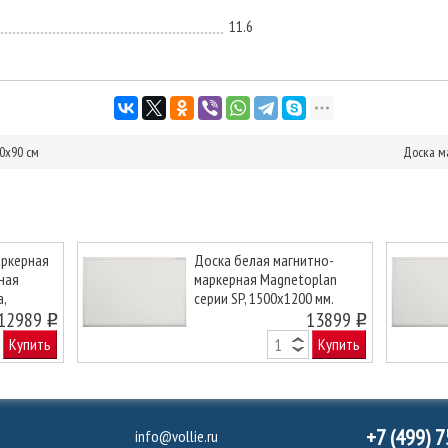
11.6
0х90 см
Доска м
аркерная
Доска белая магнитно-
ная
маркерная Magnetoplan
,
серии SP, 1500х1200 мм.
Next
12989
13899
o
o
Купить
Купить
+7 (499) 
info@vollie.ru