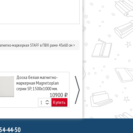
агнитно-маркерная STAFF в ПВХ раме 45х60 см
>
Доска белая магнитно-
Доска белая 
маркерная Magnetoplan
маркерная Ma
серии SP, 1500х1000 мм.
серии SP, 220
10900
o
Купить
754-44-50