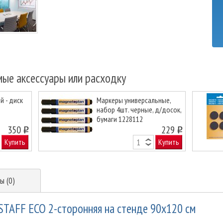
мые аксессуары или расходку
 - диск
Маркеры универсальные,
набор 4шт. черные, д/досок,
бумаги 1228112
Next
350
229
o
o
Купить
Купить
ы (0)
STAFF ECO 2-сторонняя на стенде 90х120 см