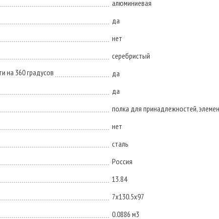
алюминиевая
да
нет
серебристый
и на 360 градусов
да
да
полка для принадлежностей, элеме
нет
сталь
Россия
13.84
7x130.5x97
0.0886 м3