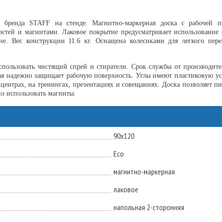
а бренда STAFF на стенде. Магнитно-маркерная доска с рабочей п
стей и магнитами. Лаковое покрытие предусматривает использование 
е. Вес конструкции 11.6 кг. Оснащена колесиками для легкого пер
спользовать чистящий спрей и стиратели. Срок службы от производит
ная надежно защищает рабочую поверхность. Углы имеют пластиковую у
центрах, на тренингах, презентациях и совещаниях. Доска позволяет пи
о использовать магниты.
90х120
Eco
магнитно-маркерная
лаковое
напольная 2-сторонняя