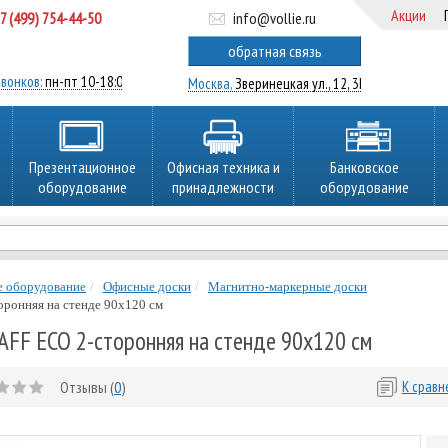
Акции
7 (499) 754-44-50
info@vollie.ru
ратный звонок
обратная связь
вонков:
пн-пт 10-18:00
Москва,
Зверинецкая ул., 12, 3Ц
Презентационное
Офисная техника и
Банковское
оборудование
принадлежности
оборудование
е оборудование
Офисные доски
Магнитно-маркерные доски
ронняя на стенде 90х120 см
AFF ECO 2-сторонняя на стенде 90х120 см
Отзывы (
0
)
К срав