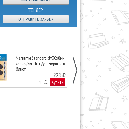
ТЕНДЕР
ОТПРАВИТЬ ЗАЯВКУ
Магниты Standart, d=30х8мм,
Магниты Mag
сила 0,8кг, 4шт./уп., черные, в
d=34х13мм, сил
блист
уп. синие, карт
228
o
Купить