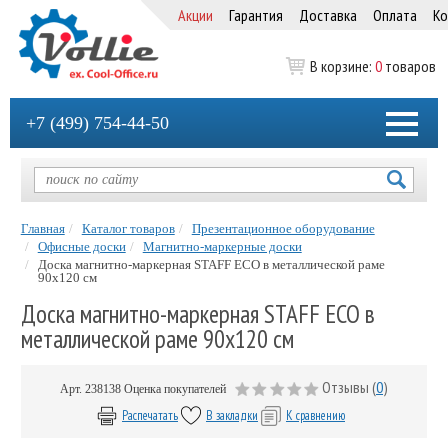
Акции
Гарантия
Доставка
Оплата
Ко
В корзине:
0
товаров
+7 (499) 754-44-50
Главная
Каталог товаров
Презентационное оборудование
Офисные доски
Магнитно-маркерные доски
Доска магнитно-маркерная STAFF ECO в металлической раме
90х120 см
Доска магнитно-маркерная STAFF ECO в
металлической раме 90х120 см
Отзывы (
0
)
Арт.
238138
Оценка покупателей
Распечатать
В закладки
К сравнению