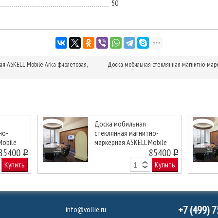
50
я ASKELL Mobile Arka фиолетовая,
Доска мобильная стеклянная магнитно-марк
Доска мобильная
но-
стеклянная магнитно-
Mobile
маркерная ASKELL Mobile
Next
 100х170
85400
Arka бежевая, 100х170 см
85400
o
o
Купить
Купить
+7 (499) 
info@vollie.ru