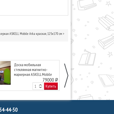
ерная ASKELL Mobile Arka красная, 125х170 см
>
Доска мобильная
Доска мобил
стеклянная магнитно-
стеклянная м
маркерная ASKELL Mobile
маркерная AS
Arka лаймовая, 125х170 см
79000
Arka зеленая,
o
Купить
754-44-50