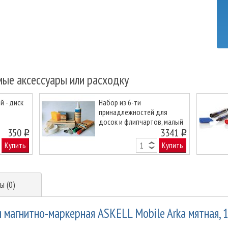
мые аксессуары или расходку
 - диск
Набор из 6-ти
принадлежностей для
досок и флипчартов, малый
Next
350
12299
3341
o
o
Купить
Купить
ы (0)
 магнитно-маркерная ASKELL Mobile Arka мятная, 