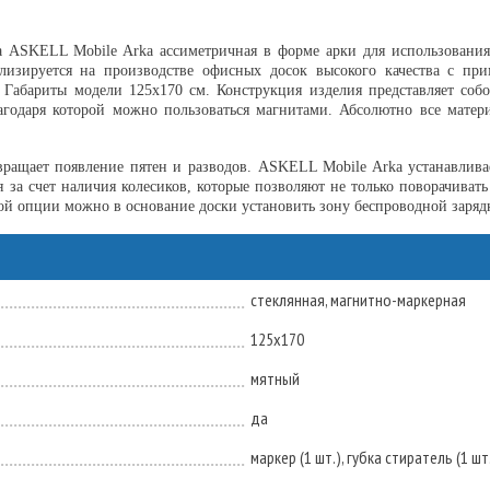
а ASKELL Mobile Arka ассиметричная в форме арки для использования
изируется на производстве офисных досок высокого качества с пр
 Габариты модели 125х170 см. Конструкция изделия представляет собо
лагодаря которой можно пользоваться магнитами. Абсолютно все матер
ращает появление пятен и разводов. ASKELL Mobile Arka устанавлива
я за счет наличия колесиков, которые позволяют не только поворачиват
й опции можно в основание доски установить зону беспроводной зарядки 
стеклянная, магнитно-маркерная
125х170
мятный
да
маркер (1 шт.), губка стиратель (1 шт.