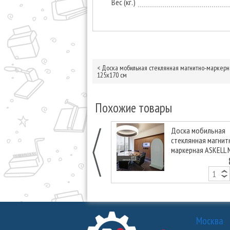
Вес (кг.)
<
Доска мобильная стеклянная магнитно-маркерна
125х170 см
Похожие товары
Доска мобильная
стеклянная магнит
маркерная ASKELL 
Arka светло-серая,
см
Москва