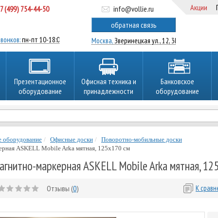
Акции
7 (499) 754-44-50
info@vollie.ru
ратный звонок
обратная связь
вонков:
пн-пт 10-18:00
Москва,
Зверинецкая ул., 12, 3Ц
Презентационное
Офисная техника и
Банковское
оборудование
принадлежности
оборудование
е оборудование
Офисные доски
Поворотно-мобильные доски
ерная ASKELL Mobile Arka мятная, 125х170 см
агнитно-маркерная ASKELL Mobile Arka мятная, 12
Отзывы (
0
)
К срав