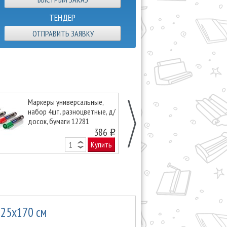
ТЕНДЕР
ОТПРАВИТЬ ЗАЯВКУ
Маркеры универсальные,
Магниты Mag
набор 4шт. разноцветные, д/
d=34х13мм, сил
досок, бумаги 12281
уп., серые, кар
386
o
Купить
125х170 см