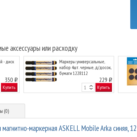
мые аксессуары или расходку
 - диск
Маркеры универсальные,
набор 4шт. черные, д/досок,
бумаги 1228112
Next
350
229
o
o
Купить
Купить
ы (0)
 магнитно-маркерная ASKELL Mobile Arka синяя, 1