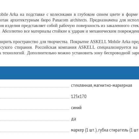
ile Arka на подставке с колесиками в глубоком синем цвете в форме 
отан архитектурным бюро Panacom architects. Предназначена для испо
я изделия представляет собой рабочую поверхность из закаленного стек
. Абсолютно все материалы стойкие к ударам и механическим поврежден
ширить пространство для творчества. Покрытие ASKELL Mobile Arka пре
сухого стирания. Российская компания ASKELL специализируется на
 технологий. Дополнительно можно установить зону беспроводной заря
стеклянная, магнитно-маркерная
125х170
синий
да
маркер (1 шт.), губка стиратель (1 шт.