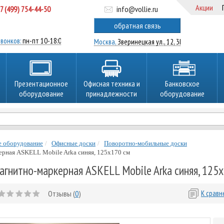
Акции
7 (499) 754-44-50
info@vollie.ru
ратный звонок
обратная связь
вонков:
пн-пт 10-18:00
Москва,
Зверинецкая ул., 12, 3Ц
Презентационное
Офисная техника и
Банковское
оборудование
принадлежности
оборудование
е оборудование
Офисные доски
Поворотно-мобильные доски
ерная ASKELL Mobile Arka синяя, 125х170 см
агнитно-маркерная ASKELL Mobile Arka синяя, 125
Отзывы (
0
)
К срав