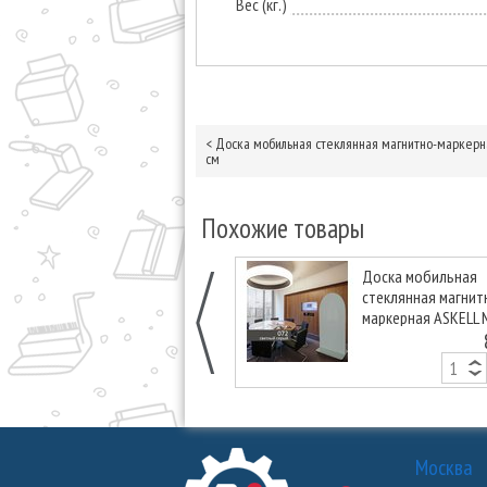
Вес (кг.)
<
Доска мобильная стеклянная магнитно-маркерна
см
Похожие товары
Доска мобильная
стеклянная магнит
маркерная ASKELL 
Arka светло-серая,
см
Москва