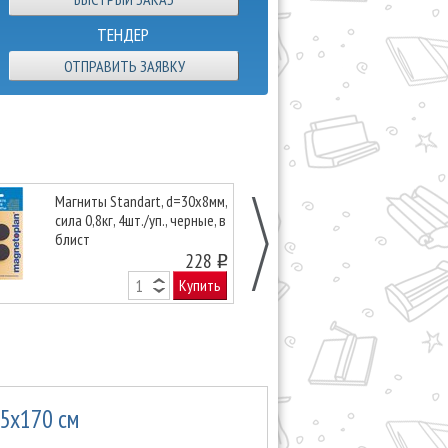
ТЕНДЕР
ОТПРАВИТЬ ЗАЯВКУ
Магниты Standart, d=30х8мм,
Магниты Mag
сила 0,8кг, 4шт./уп., черные, в
d=34х13мм, сил
блист
уп. синие, карт
228
o
Купить
25х170 см