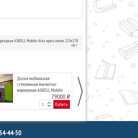
ркерная ASKELL Mobile Arka ярко-синяя, 125х170
см
>
Доска мобильная
Доска мобил
стеклянная магнитно-
стеклянная м
маркерная ASKELL Mobile
маркерная AS
Arka лаймовая, 125х170 см
79000
Arka зеленая,
o
Купить
754-44-50