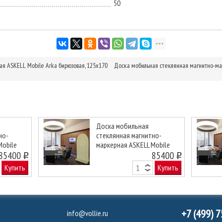
50
я ASKELL Mobile Arka бирюзовая, 125х170
Доска мобильная стеклянная магнитно-ма
Доска мобильная
но-
стеклянная магнитно-
Mobile
маркерная ASKELL Mobile
Next
 100х170
85400
Arka бежевая, 100х170 см
85400
o
o
Купить
Купить
+7 (499) 
info@vollie.ru