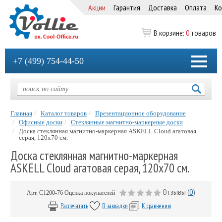
Акции
Гарантия
Доставка
Оплата
Ко
В корзине:
0
товаров
+7 (499) 754-44-50
Главная
Каталог товаров
Презентационное оборудование
Офисные доски
Стеклянные магнитно-маркерные доски
Доска стеклянная магнитно-маркерная ASKELL Cloud агатовая
серая, 120х70 см.
Доска стеклянная магнитно-маркерная
ASKELL Cloud агатовая серая, 120х70 см.
Отзывы (
0
)
Арт.
C1200-76
Оценка покупателей
Распечатать
В закладки
К сравнению