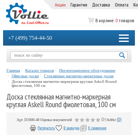
Акции
Гарантия
Доставка
Оплата
Ко
В корзине:
0
товаров
+7 (499) 754-44-50
Главная
Каталог товаров
Презентационное оборудование
Офисные доски
Стеклянные магнитно-маркерные доски
Доска стеклянная магнитно-маркерная круглая Askell Round
фиолетовая, 100 см
Доска стеклянная магнитно-маркерная
круглая Askell Round фиолетовая, 100 см
Отзывы (
0
)
Арт.
D1000-40
Оценка покупателей
Распечатать
В закладки
К сравнению