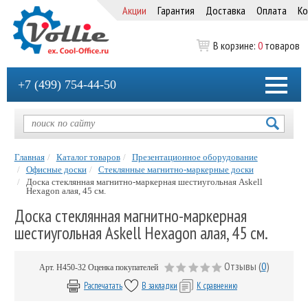
Акции
Гарантия
Доставка
Оплата
Ко
В корзине:
0
товаров
+7 (499) 754-44-50
Главная
Каталог товаров
Презентационное оборудование
Офисные доски
Стеклянные магнитно-маркерные доски
Доска стеклянная магнитно-маркерная шестиугольная Askell
Hexagon алая, 45 см.
Доска стеклянная магнитно-маркерная
шестиугольная Askell Hexagon алая, 45 см.
Отзывы (
0
)
Арт.
H450-32
Оценка покупателей
Распечатать
В закладки
К сравнению