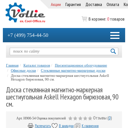
Акции
Гарантия
Доставка
Оплата
Ко
В корзине:
0
товаров
+7 (499) 754-44-50
Главная
Каталог товаров
Презентационное оборудование
Офисные доски
Стеклянные магнитно-маркерные доски
Доска стеклянная магнитно-маркерная шестиугольная Askell
Hexagon бирюзовая, 90 см.
Доска стеклянная магнитно-маркерная
шестиугольная Askell Hexagon бирюзовая, 90
см.
Отзывы (
0
)
Арт.
H900-54
Оценка покупателей
Распечатать
В закладки
К сравнению