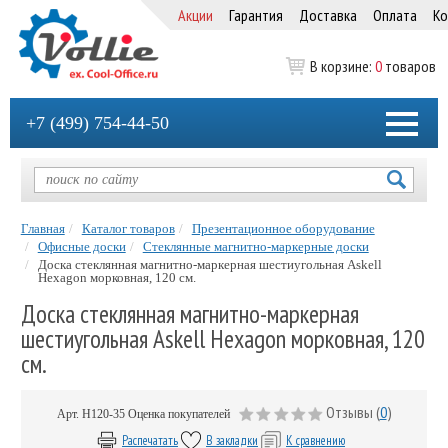
Акции
Гарантия
Доставка
Оплата
Ко
В корзине:
0
товаров
+7 (499) 754-44-50
Главная
Каталог товаров
Презентационное оборудование
Офисные доски
Стеклянные магнитно-маркерные доски
Доска стеклянная магнитно-маркерная шестиугольная Askell
Hexagon морковная, 120 см.
Доска стеклянная магнитно-маркерная
шестиугольная Askell Hexagon морковная, 120
см.
Отзывы (
0
)
Арт.
H120-35
Оценка покупателей
Распечатать
В закладки
К сравнению