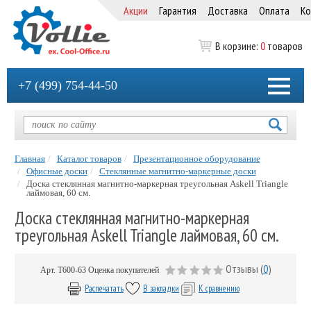
Акции
Гарантия
Доставка
Оплата
Ко
В корзине:
0
товаров
+7 (499) 754-44-50
Главная
Каталог товаров
Презентационное оборудование
Офисные доски
Стеклянные магнитно-маркерные доски
Доска стеклянная магнитно-маркерная треугольная Askell Triangle
лаймовая, 60 см.
Доска стеклянная магнитно-маркерная
треугольная Askell Triangle лаймовая, 60 см.
Отзывы (
0
)
Арт.
Т600-63
Оценка покупателей
Распечатать
В закладки
К сравнению