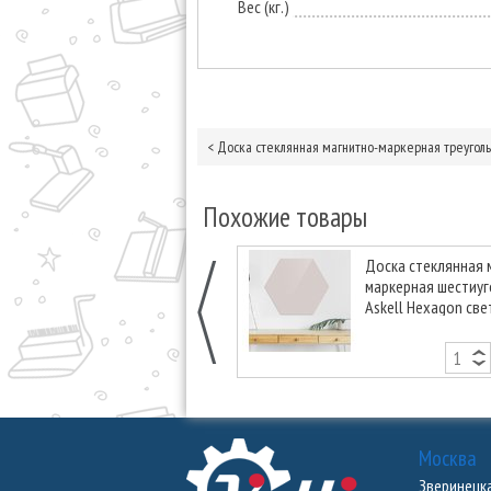
Вес (кг.)
<
Доска стеклянная магнитно-маркерная треугольна
Похожие товары
Доска стеклянная 
маркерная шестиу
Askell Hexagon све
серая, 45 см.
Москва
Зверинецкая