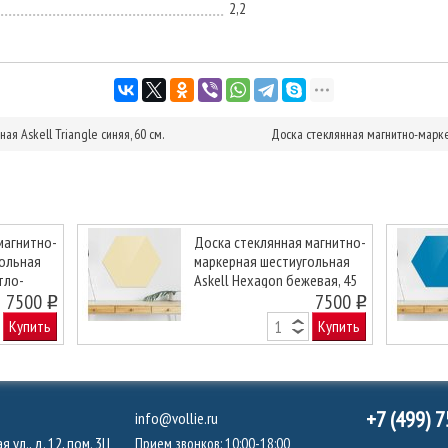
2,2
я Askell Triangle синяя, 60 см.
Доска стеклянная магнитно-маркер
магнитно-
Доска стеклянная магнитно-
гольная
маркерная шестиугольная
тло-
Askell Hexagon бежевая, 45
Next
7500
см.
7500
o
o
Купить
Купить
+7 (499) 
info@vollie.ru
 ул., д. 12, пом. 3Ц
Прием звонков: 10:00-18:00