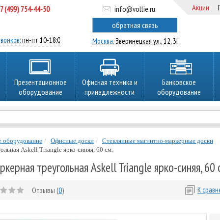
Акции
7 (499) 754-44-50
info@vollie.ru
ратный звонок
обратная связь
вонков:
пн-пт 10-18:00
Москва,
Зверинецкая ул., 12, 3Ц
Презентационное
Офисная техника и
Банковское
оборудование
принадлежности
оборудование
е оборудование
Офисные доски
Стеклянные магнитно-маркерные доски
льная Askell Triangle ярко-синяя, 60 см.
керная треугольная Askell Triangle ярко-синяя, 60 
Отзывы (
0
)
К срав