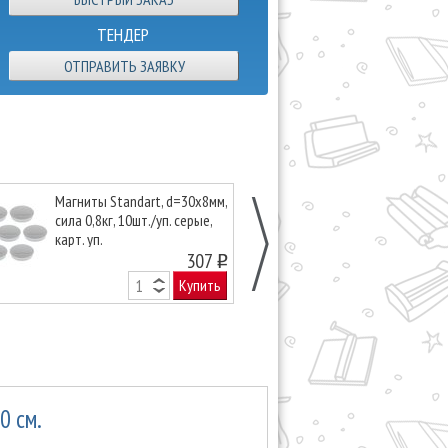
ТЕНДЕР
ОТПРАВИТЬ ЗАЯВКУ
Магниты Standart, d=30х8мм,
Магниты прямо
сила 0,8кг, 10шт./уп. серые,
54х19х8мм, сил
карт. уп.
уп, серые, кар
307
o
Купить
0 см.