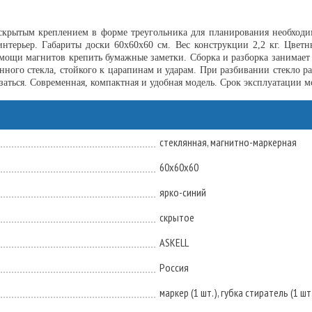
 скрытым креплением в форме треугольника для планирования необходи
интерьер. Габариты доски 60x60x60 см. Вес конструкции 2,2 кг. Цвет
мощи магнитов крепить бумажные заметки. Сборка и разборка занимает 
нного стекла, стойкого к царапинам и ударам. При разбивании стекло р
заться. Современная, компактная и удобная модель. Срок эксплуатации м
стеклянная, магнитно-маркерная
60х60х60
ярко-синий
скрытое
ASKELL
Россия
маркер (1 шт.), губка стиратель (1 шт.