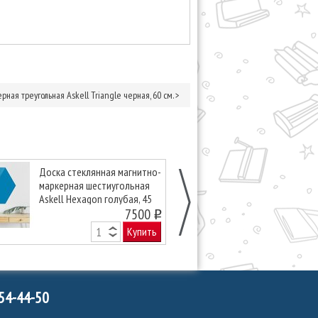
ная треугольная Askell Triangle черная, 60 см.
>
Доска стеклянная магнитно-
Доска стекля
маркерная шестиугольная
маркерная ше
Askell Hexagon голубая, 45
Askell Hexago
см.
7500
45 см.
o
Купить
754-44-50