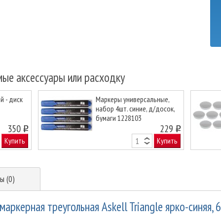
мые аксессуары или расходку
 - диск
Маркеры универсальные,
набор 4шт. синие, д/досок,
бумаги 1228103
Next
350
229
o
o
Купить
Купить
ы (0)
аркерная треугольная Askell Triangle ярко-синяя, 6