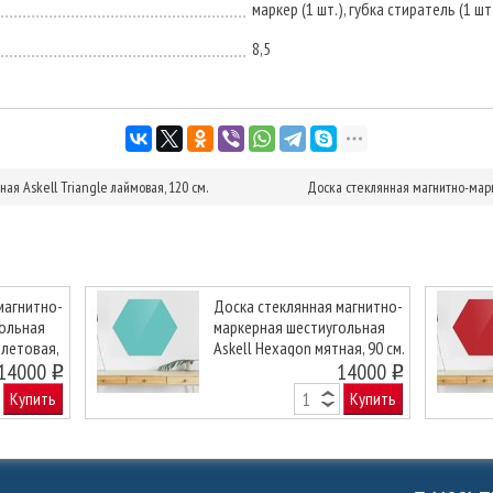
маркер (1 шт.), губка стиратель (1 шт.
8,5
я Askell Triangle лаймовая, 120 см.
Доска стеклянная магнитно-марке
магнитно-
Доска стеклянная магнитно-
гольная
маркерная шестиугольная
олетовая,
Askell Hexagon мятная, 90 см.
Next
14000
14000
o
o
Купить
Купить