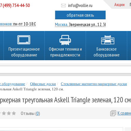
Акции
7 (499) 754-44-50
info@vollie.ru
ратный звонок
обратная связь
вонков:
пн-пт 10-18:00
Москва,
Зверинецкая ул., 12, 3Ц
Презентационное
Офисная техника и
Банковское
оборудование
принадлежности
оборудование
е оборудование
Офисные доски
Стеклянные магнитно-маркерные доски
льная Askell Triangle зеленая, 120 см.
керная треугольная Askell Triangle зеленая, 120 см
Отзывы (
0
)
К срав