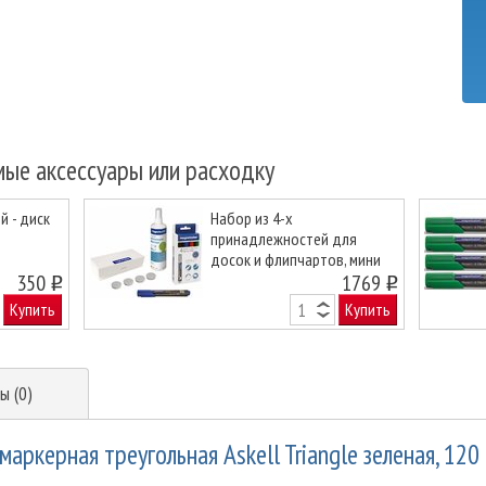
мые аксессуары или расходку
 - диск
Набор из 4-х
принадлежностей для
досок и флипчартов, мини
Next
350
12299N
1769
o
o
Купить
Купить
ы (0)
аркерная треугольная Askell Triangle зеленая, 120 