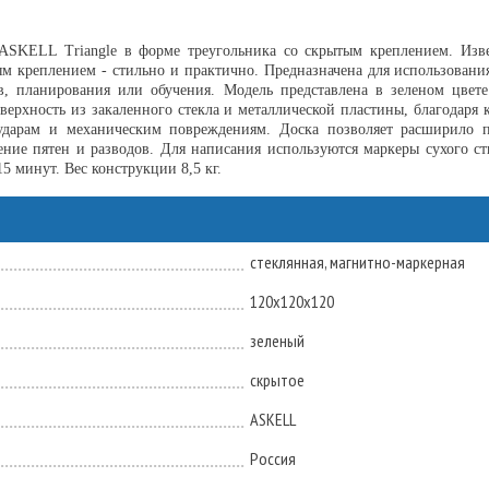
ASKELL Triangle в форме треугольника со скрытым креплением. Изве
ым креплением - стильно и практично. Предназначена для использовани
в, планирования или обучения. Модель представлена в зеленом цвете
верхность из закаленного стекла и металлической пластины, благодаря
ударам и механическим повреждениям. Доска позволяет расширило пр
ние пятен и разводов. Для написания используются маркеры сухого ст
5 минут. Вес конструкции 8,5 кг.
стеклянная, магнитно-маркерная
120х120х120
зеленый
скрытое
ASKELL
Россия