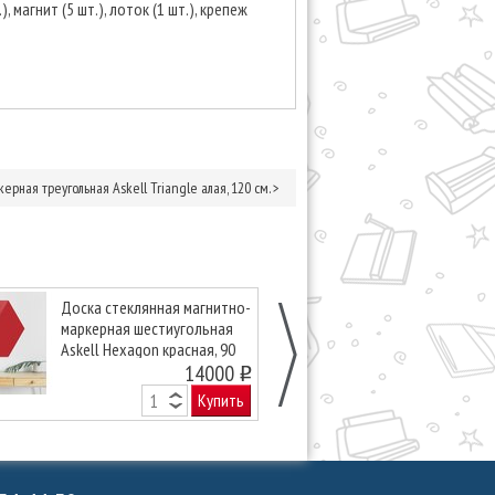
), магнит (5 шт.), лоток (1 шт.), крепеж
рная треугольная Askell Triangle алая, 120 см.
>
Доска стеклянная магнитно-
Доска стекля
маркерная шестиугольная
маркерная ше
Askell Hexagon красная, 90
Askell Hexago
см.
14000
см.
o
Купить