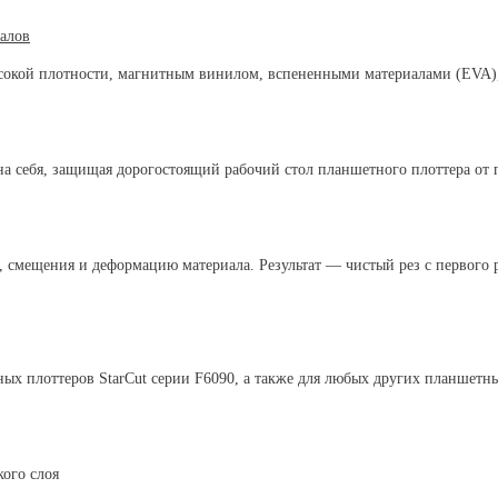
иалов
ысокой плотности, магнитным винилом, вспененными материалами (EVA)
на себя, защищая дорогостоящий рабочий стол планшетного плоттера от
 смещения и деформацию материала. Результат — чистый рез с первого ра
ных плоттеров StarCut серии F6090, а также для любых других планшет
ого слоя