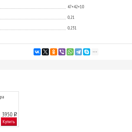
47×42×10
0,21
0,231
ера
3950
o
Купить