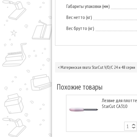
Габариты упаковки (мм)
Вес нетто (кг)
Вес брутто (кг)
<
Материнская плата StarCut V/D/С 24 и 48 серии
Похожие товары
Лезвие для плотт
StarCut CA310