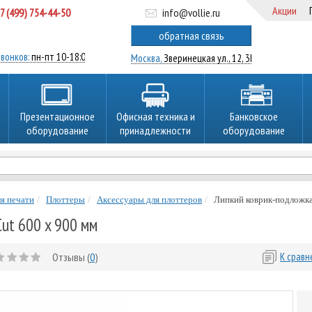
Акции
7 (499) 754-44-50
info@vollie.ru
ратный звонок
обратная связь
вонков:
пн-пт 10-18:00
Москва,
Зверинецкая ул., 12, 3Ц
Презентационное
Офисная техника и
Банковское
оборудование
принадлежности
оборудование
я печати
Плоттеры
Аксессуары для плоттеров
Липкий коврик-подложка
ut 600 x 900 мм
Отзывы (
0
)
К срав