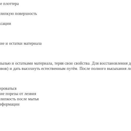
е плоттера
 липкую поверхность
ксации
ие и остатки материала
пылью и остатками материала, теряя свои свойства. Для восстановления 
вов) и дать высохнуть естественным путём. После полного высыхания ли
ироваться
ие порезы от лезвия
 липкость после мытья
деформации