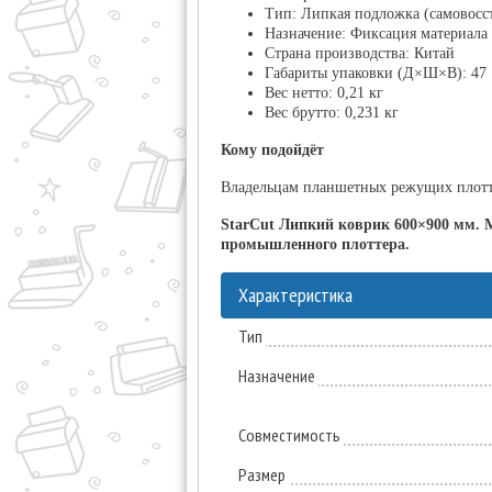
Тип:
Липкая подложка (самовосс
Назначение:
Фиксация материала 
Страна производства:
Китай
Габариты упаковки (Д×Ш×В):
47 
Вес нетто:
0,21 кг
Вес брутто:
0,231 кг
Кому подойдёт
Владельцам планшетных режущих плотте
StarCut Липкий коврик 600×900 мм. 
промышленного плоттера.
Характеристика
Тип
Назначение
Совместимость
Размер