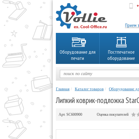
+
об
Прием з
Оборудование для
Постпечатное
печати
оборудование
Главная
Каталог товаров
Оборудование дл
Липкий коврик-подложка StarC
Арт.
SС600900
Оценка покупателей