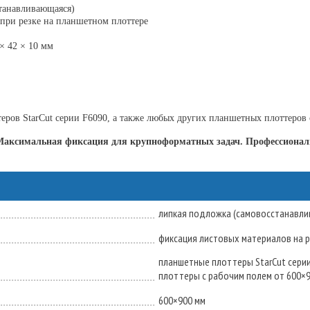
танавливающаяся)
при резке на планшетном плоттере
× 42 × 10 мм
ров StarCut серии F6090, а также любых других планшетных плоттеров 
Максимальная фиксация для крупноформатных задач. Профессионал
липкая подложка (самовосстанавл
фиксация листовых материалов на 
планшетные плоттеры StarCut серии F
плоттеры с рабочим полем от 600×
600×900 мм