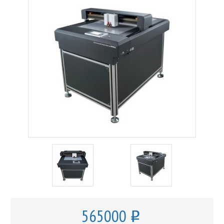
565000
o