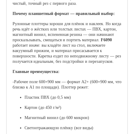
чистый, точный рез с первого раза.
Почему планшетный формат — правильный выбор:
Рулонные плоттеры хороши для плёнок и наклеек. Но когда
речь идёт о жёстких или толстых листах — ПВХ, картон,
магнитный винил, вспененная резина — они начинают
проскальзывать, смещаться и портить материал.
F6090
работает иначе: вы кладёте лист на стол, включаете
вакуумный прижим, и материал присасывается к
поверхности. Каретка ездит по неподвижному листу — рез
получается идеальным, без подстройки и перезапусков.
Главные преимущества:
-Рабочее поле 600×900 мм
— формат A2+ (600×900 мм, что
близко к A1 по площади). Плоттер режет:
Пластик ПВХ (до 0,5 мм)
Картон (до 450 г/м²)
Магнитный винил (до 600 микрон)
Светоотражающую плёнку (все виды)