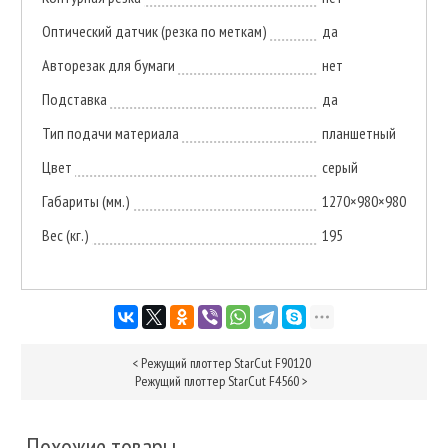
Оптический датчик (резка по меткам)
да
Авторезак для бумаги
нет
Подставка
да
Тип подачи материала
планшетный
Цвет
серый
Габариты (мм.)
1270×980×980
Вес (кг.)
195
<
Режущий плоттер StarCut F90120
Режущий плоттер StarCut F4560
>
Похожие товары