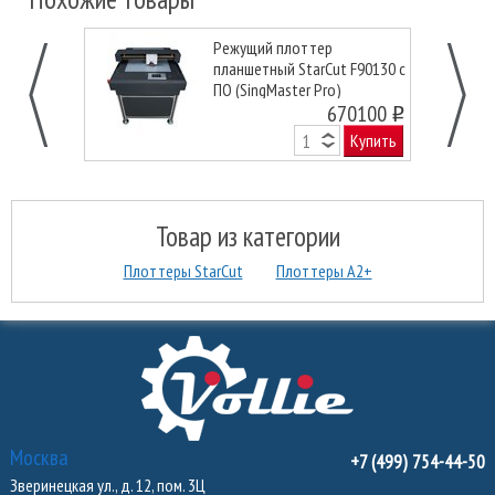
Режущий плоттер
планшетный StarCut F90130 с
ПО (SingMaster Pro)
670100
o
Купить
Товар из категории
Плоттеры StarCut
Плоттеры А2+
Москва
+7 (499) 754-44-50
Зверинецкая ул., д. 12, пом. 3Ц