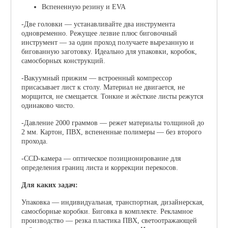
Вспененную резину и EVA
-Две головки
— устанавливайте два инструмента
одновременно. Режущее лезвие плюс биговочный
инструмент — за один проход получаете вырезанную и
бигованную заготовку. Идеально для упаковки, коробок,
самосборных конструкций.
-Вакуумный прижим
— встроенный компрессор
присасывает лист к столу. Материал не двигается, не
морщится, не смещается. Тонкие и жёсткие листы режутся
одинаково чисто.
-Давление 2000 граммов
— режет материалы толщиной до
2 мм. Картон, ПВХ, вспененные полимеры — без второго
прохода.
-CCD-камера
— оптическое позиционирование для
определения границ листа и коррекции перекосов.
Для каких задач:
Упаковка
— индивидуальная, транспортная, дизайнерская,
самосборные коробки. Биговка в комплекте.
Рекламное
производство
— резка пластика ПВХ, светоотражающей