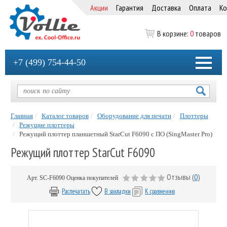
Акции
Гарантия
Доставка
Оплата
Ко
В корзине:
0
товаров
+7 (499) 754-44-50
Главная
Каталог товаров
Оборудование для печати
Плоттеры
Режущие плоттеры
Режущий плоттер планшетный StarCut F6090 с ПО (SingMaster Pro)
Режущий плоттер StarCut F6090
Отзывы (
0
)
Арт.
SC-F6090
Оценка покупателей
Распечатать
В закладки
К сравнению