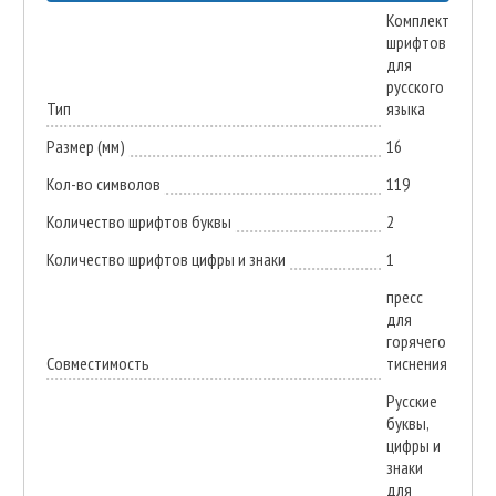
Комплект
шрифтов
для
русского
Тип
языка
Размер (мм)
16
Кол-во символов
119
Количество шрифтов буквы
2
Количество шрифтов цифры и знаки
1
пресс
для
горячего
Совместимость
тиснения
Русские
буквы,
цифры и
знаки
для