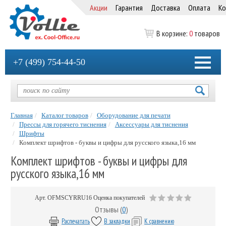
Акции
Гарантия
Доставка
Оплата
Ко
В корзине:
0
товаров
+7 (499) 754-44-50
Главная
Каталог товаров
Оборудование для печати
Прессы для горячего тиснения
Аксессуары для тиснения
Шрифты
Комплект шрифтов - буквы и цифры для русского языка,16 мм
Комплект шрифтов - буквы и цифры для
русского языка,16 мм
Арт.
OFMSCYRRU16
Оценка покупателей
Отзывы (
0
)
Распечатать
В закладки
К сравнению