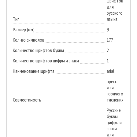
шрифтов
для
русского
Тип
языка
Размер (мм)
9
Кол-во символов
177
Количество шрифтов буквы
2
Количество шрифтов цифры и знаки
1
Наименование шрифта
arial
пресс
для
горячего
Совместимость
тиснения
Русские
буквы,
цифры и
знаки
для