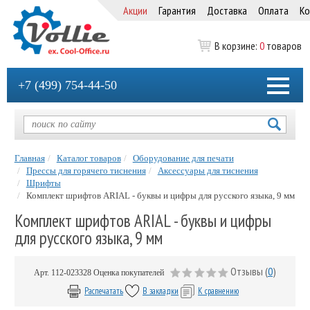
Акции
Гарантия
Доставка
Оплата
Ко
В корзине:
0
товаров
+7 (499) 754-44-50
Главная
Каталог товаров
Оборудование для печати
Прессы для горячего тиснения
Аксессуары для тиснения
Шрифты
Комплект шрифтов ARIAL - буквы и цифры для русского языка, 9 мм
Комплект шрифтов ARIAL - буквы и цифры
для русского языка, 9 мм
Отзывы (
0
)
Арт.
112-023328
Оценка покупателей
Распечатать
В закладки
К сравнению