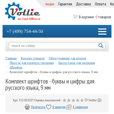
Акции
Гарантия
Доставка
Оплата
Ко
В корзине:
0
товаров
+7 (499) 754-44-50
Главная
Каталог товаров
Оборудование для печати
Прессы для горячего тиснения
Аксессуары для тиснения
Шрифты
Комплект шрифтов - буквы и цифры для русского языка, 9 мм
Комплект шрифтов - буквы и цифры для
русского языка, 9 мм
Отзывы (
0
)
Арт.
112-023327
Оценка покупателей
Распечатать
В закладки
К сравнению