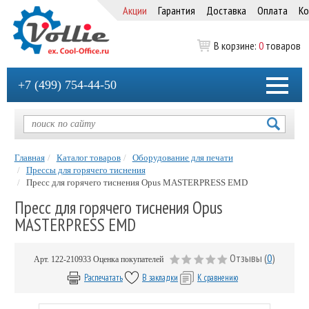
Акции
Гарантия
Доставка
Оплата
Ко
В корзине:
0
товаров
+7 (499) 754-44-50
Главная
Каталог товаров
Оборудование для печати
Прессы для горячего тиснения
Пресс для горячего тиснения Opus MASTERPRESS EMD
Пресс для горячего тиснения Opus
MASTERPRESS EMD
Отзывы (
0
)
Арт.
122-210933
Оценка покупателей
Распечатать
В закладки
К сравнению