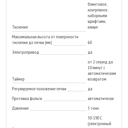
блинтовое,
конгревное,
наборными
шрифтами,
Тиснение
клише
Максимальная высота от поверхности
тиснения до печки (мм)
60
Электропривод
да
от 2 секунд до
10 минут с
автоматическим
Таймер
возвратом
Регулируемое положение печки
да
Протяжка фольги
автоматически
Давление
5 тонн
50-190 С
(электронный