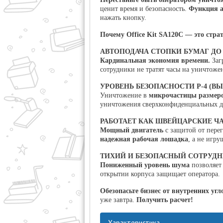
ценит время и безопасность.
Функция а
нажать кнопку.
Почему Office Kit SA120C — это стра
АВТОПОДАЧА СТОПКИ БУМАГ ДО 
Кардинальная экономия времени.
Заг
сотрудники не тратят часы на уничтоже
УРОВЕНЬ БЕЗОПАСНОСТИ P-4 (В
Уничтожение в
микрочастицы размеро
уничтожения сверхконфиденциальных да
РАБОТАЕТ КАК ШВЕЙЦАРСКИЕ Ч
Мощный двигатель
с защитой от перег
надежная рабочая лошадка
, а не игру
ТИХИЙ И БЕЗОПАСНЫЙ СОТРУД
Пониженный уровень шума
позволяет 
открытии корпуса защищает оператора.
Обезопасьте бизнес от внутренних угл
уже завтра.
Получить расчет!
Характеристика