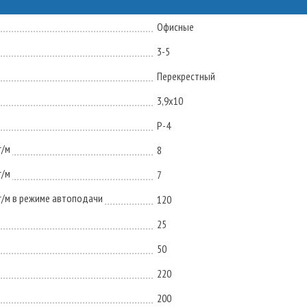
Офисные
3-5
Перекрестный
3,9x10
P-4
г/м
8
г/м
7
г/м в режиме автоподачи
120
25
50
220
200