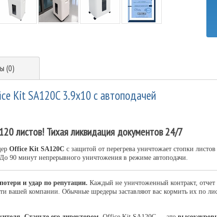
ы (0)
ce Kit SA120C 3.9x10 с автоподачей
 120 листов! Тихая ликвидация документов 24/7
дер
Office Kit SA120C
с защитой от перегрева уничтожает стопки листов
 До 90 минут непрерывного уничтожения в режиме автоподачи.
отери и удар по репутации.
Каждый не уничтоженный контракт, отчет 
ти вашей компании. Обычные шредеры заставляют вас кормить их по лис
ителя. Станьте его директором.
Office Kit SA120C — это
высокоуровн