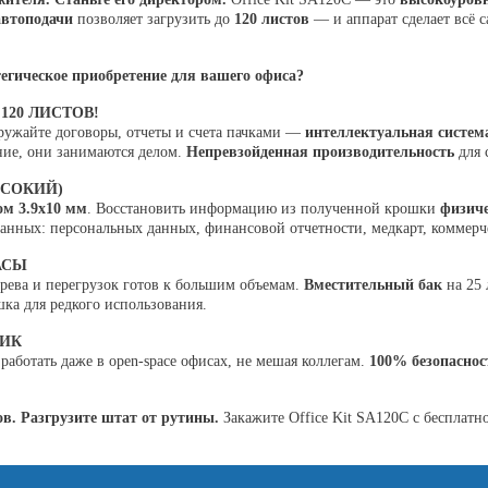
втоподачи
позволяет загрузить до
120 листов
— и аппарат сделает всё с
тегическое приобретение для вашего офиса?
120 ЛИСТОВ!
ружайте договоры, отчеты и счета пачками —
интеллектуальная систем
ние, они занимаются делом.
Непревзойденная производительность
для 
ЫСОКИЙ)
м 3.9x10 мм
. Восстановить информацию из полученной крошки
физич
нных: персональных данных, финансовой отчетности, медкарт, коммерч
АСЫ
рева и перегрузок готов к большим объемам.
Вместительный бак
на 25 
шка для редкого использования.
НИК
работать даже в open-space офисах, не мешая коллегам.
100% безопаснос
ов. Разгрузите штат от рутины.
Закажите Office Kit SA120C с бесплатн