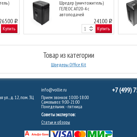
тель)
Шредер (уничтожитель)
ГЕЛЕОС АП20-4 с
автоподачей
Next
26500
24100
o
o
Купить
Купить
Товар из категории
Шредеры Office Kit
+7 (499) 
info@vollie.ru
 ул., д. 12, пом. 3Ц
Прием звонков: 10:00-18:00
Самовывоз: 9:00-21:00
Понедельник - пятница
Советы экспертов:
Статьи и обзоры