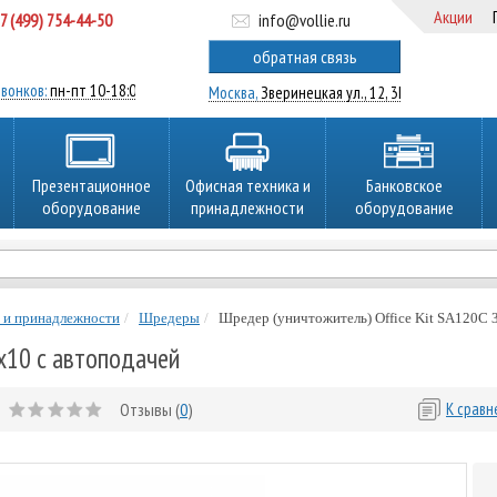
Акции
7 (499) 754-44-50
info@vollie.ru
ратный звонок
обратная связь
вонков:
пн-пт 10-18:00
Москва,
Зверинецкая ул., 12, 3Ц
Презентационное
Офисная техника и
Банковское
оборудование
принадлежности
оборудование
 и принадлежности
Шредеры
Шредер (уничтожитель) Office Kit SA120C 3
x10 с автоподачей
Отзывы (
0
)
К срав
й