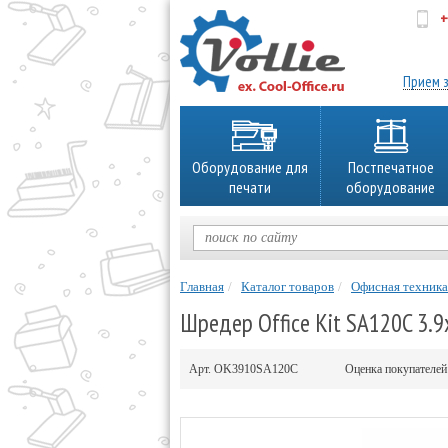
+
об
Прием з
Оборудование для
Постпечатное
печати
оборудование
Главная
Каталог товаров
Офисная техника
Шредер Office Kit SA120C 3.9
Арт.
OK3910SA120C
Оценка покупателе