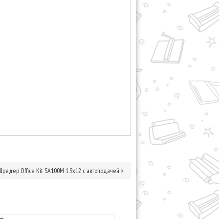
Шредер Office Kit SA100M 1.9x12 с автоподачей
>