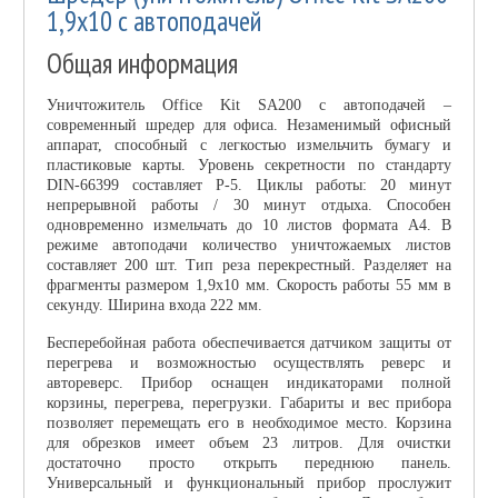
1,9х10 с автоподачей
Общая информация
Уничтожитель Office Kit SA200 с автоподачей –
современный шредер для офиса. Незаменимый офисный
аппарат, способный с легкостью измельчить бумагу и
пластиковые карты. Уровень секретности по стандарту
DIN-66399 составляет P-5. Циклы работы: 20 минут
непрерывной работы / 30 минут отдыха. Способен
одновременно измельчать до 10 листов формата А4. В
режиме автоподачи количество уничтожаемых листов
составляет 200 шт. Тип реза перекрестный. Разделяет на
фрагменты размером 1,9x10 мм. Скорость работы 55 мм в
секунду. Ширина входа 222 мм.
Бесперебойная работа обеспечивается датчиком защиты от
перегрева и возможностью осуществлять реверс и
автореверс. Прибор оснащен индикаторами полной
корзины, перегрева, перегрузки. Габариты и вес прибора
позволяет перемещать его в необходимое место. Корзина
для обрезков имеет объем 23 литров. Для очистки
достаточно просто открыть переднюю панель.
Универсальный и функциональный прибор прослужит