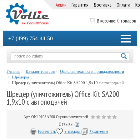
Акции
Гарантия
Доставка
Оплата
Ко
В корзине:
0
товаров
+7 (499) 754-44-50
Главная
Каталог товаров
Офисная техника и принадлежности
Шредеры
Шредер (уничтожитель) Office Kit SA200 1,9х10 с автоподачей
Шредер (уничтожитель) Office Kit SA200
1,9х10 с автоподачей
Арт.
OK1910SA200
Оценка покупателей
Отзывы (
0
)
Распечатать
В закладки
К сравнению