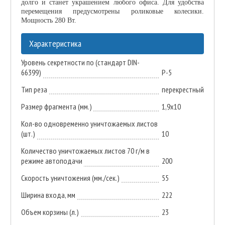
долго и станет украшением любого офиса. Для удобства
перемещения предусмотрены роликовые колесики.
Мощность 280 Вт.
Характеристика
Уровень секретности по (стандарт DIN-
66399)
P-5
Тип реза
перекрестный
Размер фрагмента (мм.)
1,9x10
Кол-во одновременно уничтожаемых листов
(шт.)
10
Количество уничтожаемых листов 70 г/м в
режиме автоподачи
200
Скорость уничтожения (мм./сек.)
55
Ширина входа, мм
222
Объем корзины (л.)
23