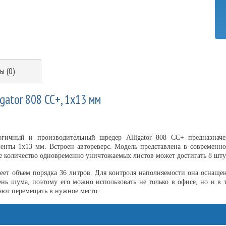
ы (0)
gator 808 CC+, 1х13 мм
огичный и производительный шредер Alligator 808 CC+ предназнач
менты 1х13 мм. Встроен автореверс. Модель представлена в современно
 количество одновременно уничтожаемых листов может достигать 8 шту
меет объем порядка 36 литров. Для контроля наполняемости она оснаще
ь шума, поэтому его можно использовать не только в офисе, но и в 
яют перемещать в нужное место.