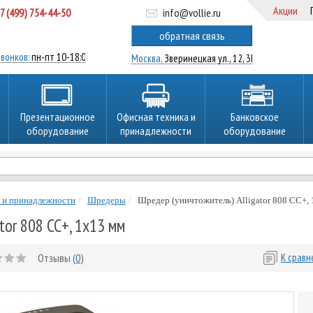
Акции
7 (499) 754-44-50
info@vollie.ru
ратный звонок
обратная связь
вонков:
пн-пт 10-18:00
Москва,
Зверинецкая ул., 12, 3Ц
Презентационное
Офисная техника и
Банковское
оборудование
принадлежности
оборудование
 и принадлежности
Шредеры
Шредер (уничтожитель) Alligator 808 CC+,
tor 808 CC+, 1х13 мм
Отзывы (
0
)
К срав