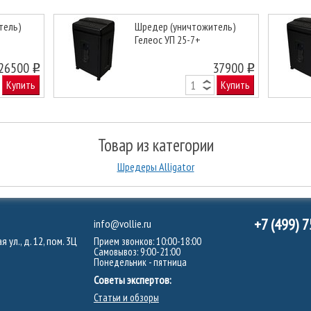
тель)
Шредер (уничтожитель)
Гелеос УП 25-7+
Next
26500
37900
o
o
Купить
Купить
Товар из категории
Шредеры Alligator
+7 (499) 
info@vollie.ru
 ул., д. 12, пом. 3Ц
Прием звонков: 10:00-18:00
Самовывоз: 9:00-21:00
Понедельник - пятница
Советы экспертов:
Статьи и обзоры