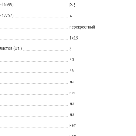
N-66399)
P-3
N-32757)
4
перекрестный
1х13
истов (шт.)
8
50
36
да
нет
да
да
нет