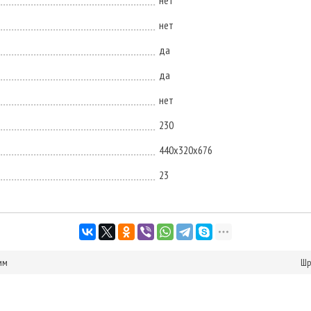
нет
нет
да
да
нет
230
440х320х676
23
мм
Шр