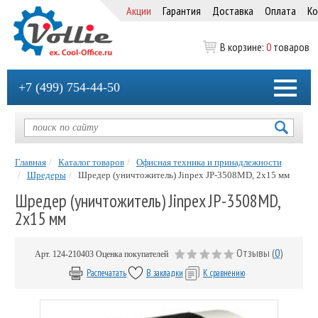
Акции
Гарантия
Доставка
Оплата
Ко
В корзине:
0
товаров
+7 (499) 754-44-50
Главная
Каталог товаров
Офисная техника и принадлежности
Шредеры
Шредер (уничтожитель) Jinpex JP-3508MD, 2х15 мм
Шредер (уничтожитель) Jinpex JP-3508MD,
2х15 мм
Отзывы (
0
)
Арт.
124-210403
Оценка покупателей
Распечатать
В закладки
К сравнению