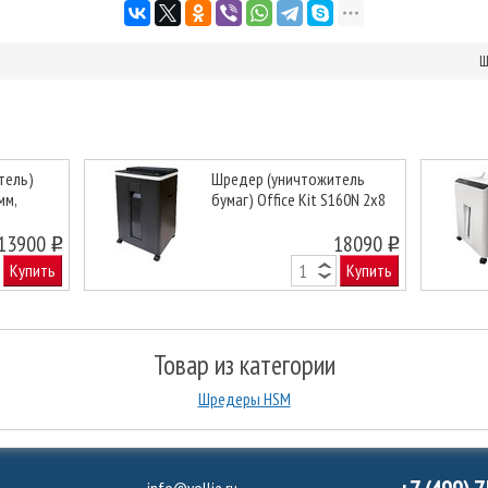
Ш
тель)
Шредер (уничтожитель
мм,
бумаг) Office Kit S160N 2х8
Next
13900
18090
o
o
Купить
Купить
Товар из категории
Шредеры HSM