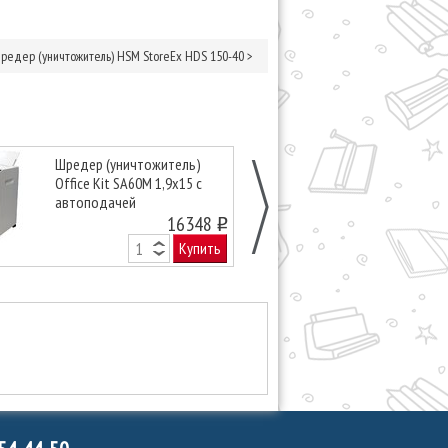
редер (уничтожитель) HSM StoreEx HDS 150-40
>
Шредер (уничтожитель)
Шредер (унич
Office Kit SA60M 1,9х15 с
Vigorhood VS1
автоподачей
16348
o
Купить