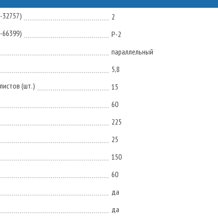
N-32757)
2
N-66399)
P-2
параллельный
5,8
истов (шт.)
15
60
225
25
150
60
да
да