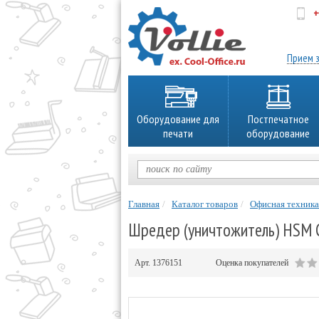
+
об
Прием з
Оборудование для
Постпечатное
печати
оборудование
Главная
Каталог товаров
Офисная техника
Шредер (уничтожитель) HSM Cl
Арт.
1376151
Оценка покупателей