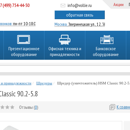
Акции
7 (499) 754-44-50
info@vollie.ru
ратный звонок
обратная связь
вонков:
пн-пт 10-18:00
Москва,
Зверинецкая ул., 12, 3Ц
Презентационное
Офисная техника и
Банковское
оборудование
принадлежности
оборудование
 и принадлежности
Шредеры
Шредер (уничтожитель) HSM Classic 90.2-5
assic 90.2-5.8
Отзывы (
0
)
К срав