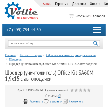
Акции
Гарантия
Доставка
Оплата
Ко
В корзине:
0
товаров
+7 (499) 754-44-50
Главная
Каталог товаров
Офисная техника и принадлежности
Шредеры
Шредер (уничтожитель) Office Kit SA60M 1,9х15 с автоподачей
Шредер (уничтожитель) Office Kit SA60M
1,9х15 с автоподачей
Арт.
OK1915SA60M
Оценка покупателей
Отзывы (
0
)
Распечатать
В закладки
К сравнению