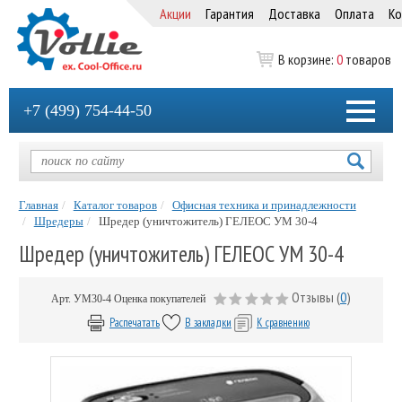
Акции
Гарантия
Доставка
Оплата
Ко
В корзине:
0
товаров
+7 (499) 754-44-50
Главная
Каталог товаров
Офисная техника и принадлежности
Шредеры
Шредер (уничтожитель) ГЕЛЕОС УМ 30-4
Шредер (уничтожитель) ГЕЛЕОС УМ 30-4
Отзывы (
0
)
Арт.
УМ30-4
Оценка покупателей
Распечатать
В закладки
К сравнению