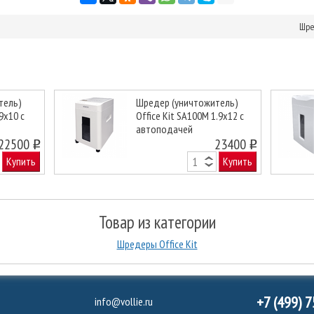
Шре
тель)
Шредер (уничтожитель)
.9x10 с
Office Kit SA100M 1.9x12 с
автоподачей
Next
22500
23400
o
o
Купить
Купить
Товар из категории
Шредеры Office Kit
+7 (499) 
info@vollie.ru