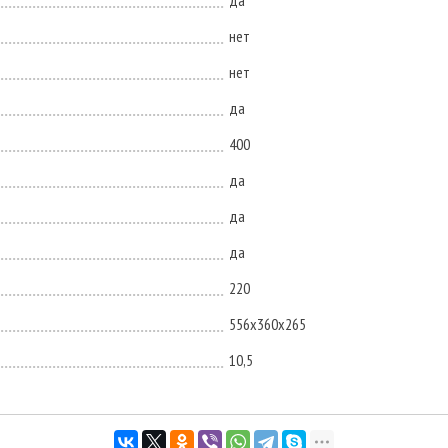
да
нет
нет
да
400
да
да
да
220
556х360х265
10,5