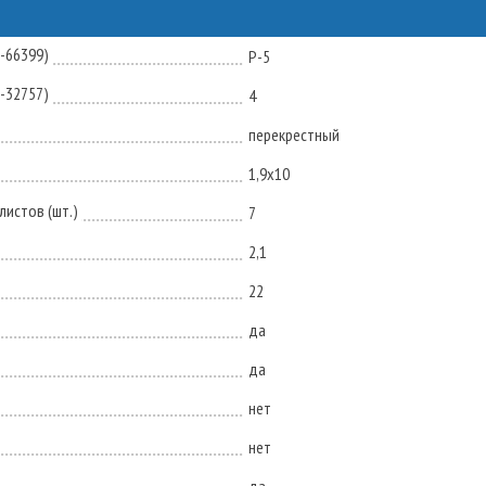
N-66399)
P-5
N-32757)
4
перекрестный
1,9x10
истов (шт.)
7
2,1
22
да
да
нет
нет