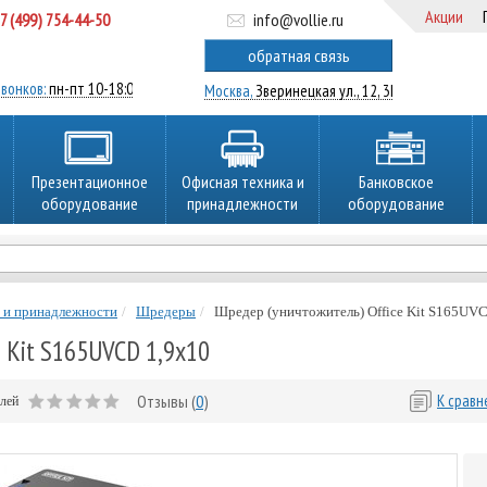
Акции
7 (499) 754-44-50
info@vollie.ru
ратный звонок
обратная связь
вонков:
пн-пт 10-18:00
Москва,
Зверинецкая ул., 12, 3Ц
Презентационное
Офисная техника и
Банковское
оборудование
принадлежности
оборудование
 и принадлежности
Шредеры
Шредер (уничтожитель) Office Kit S165UV
e Kit S165UVCD 1,9x10
Отзывы (
0
)
К срав
елей