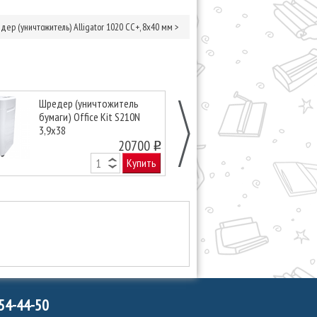
дер (уничтожитель) Alligator 1020 CC+, 8х40 мм
>
Шредер (уничтожитель
Шредер (уни
бумаги) Office Kit S210N
бумаг) Office 
3,9x38
20700
o
Купить
754-44-50