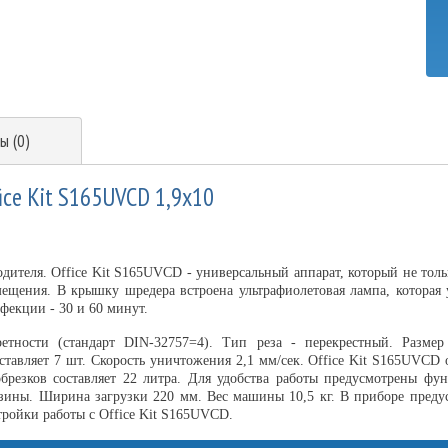
ы (0)
ice Kit S165UVCD 1,9x10
дителя. Office Kit S165UVCD - универсальный аппарат, который не тол
ещения. В крышку шредера встроена ультрафиолетовая лампа, которая 
фекции - 30 и 60 минут.
етности (стандарт DIN-32757=4). Тип реза - перекрестный. Размер
тавляет 7 шт. Скорость уничтожения 2,1 мм/сек. Office Kit S165UVCD 
резков составляет 22 литра. Для удобства работы предусмотрены фун
зины. Ширина загрузки 220 мм. Вес машины 10,5 кг. В приборе преду
тройки работы с Office Kit S165UVCD.