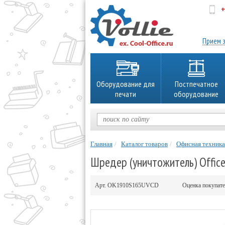
+
об
Прием з
Оборудование для
Постпечатное
печати
оборудование
Главная
Каталог товаров
Офисная техника
Шредер (уничтожитель) Offic
Арт.
OK1910S165UVCD
Оценка покупат