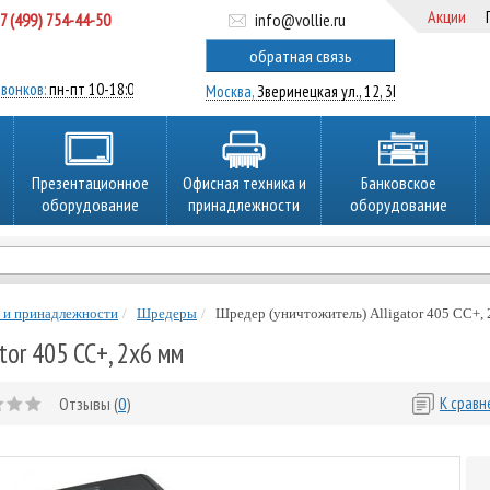
Акции
7 (499) 754-44-50
info@vollie.ru
ратный звонок
обратная связь
вонков:
пн-пт 10-18:00
Москва,
Зверинецкая ул., 12, 3Ц
Презентационное
Офисная техника и
Банковское
оборудование
принадлежности
оборудование
 и принадлежности
Шредеры
Шредер (уничтожитель) Alligator 405 CC+,
tor 405 CC+, 2х6 мм
Отзывы (
0
)
К срав