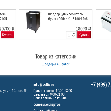
тель
Шредер (уничтожитель
S210N
бумаг) Office Kit S160N 2х8
Next
20700
18090
o
o
Купить
Купить
Товар из категории
Шредеры Alligator
+7 (499) 
info@vollie.ru
 ул., д. 12, пом. 3Ц
Прием звонков: 10:00-18:00
Самовывоз: 9:00-21:00
Понедельник - пятница
Советы экспертов:
Статьи и обзоры