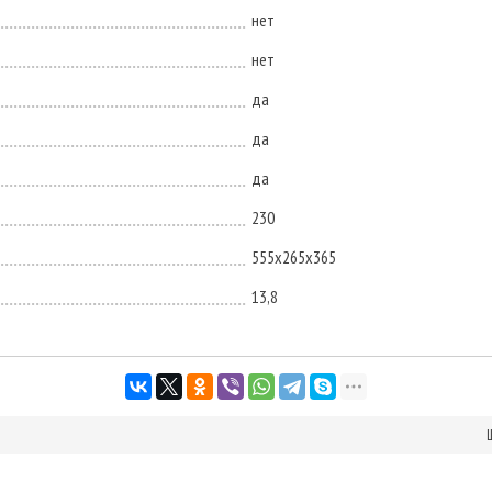
нет
нет
да
да
да
230
555х265х365
13,8