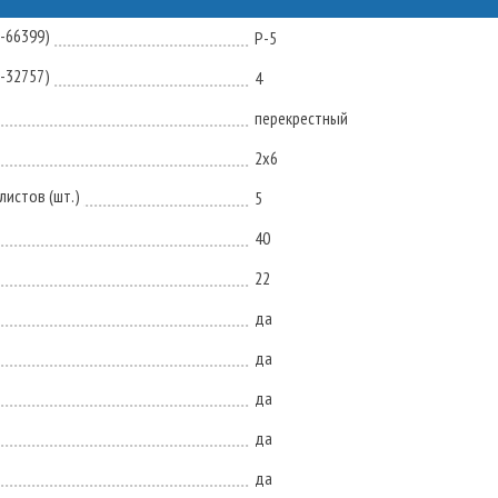
N-66399)
P-5
N-32757)
4
перекрестный
2х6
истов (шт.)
5
40
22
да
да
да
да
да