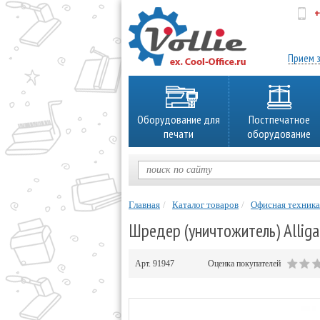
+
об
Прием з
Оборудование для
Постпечатное
печати
оборудование
Главная
Каталог товаров
Офисная техника
Шредер (уничтожитель) Alliga
Арт.
91947
Оценка покупателей