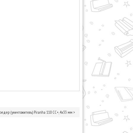
редер (уничтожитель) Piranha 110 СС+, 4х33 мм
>