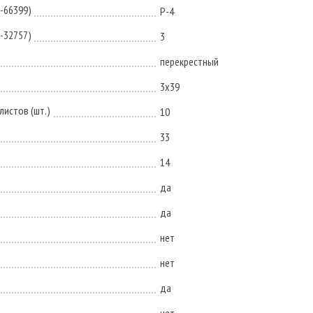
N-66399)
P-4
N-32757)
3
перекрестный
3х39
истов (шт.)
10
33
14
да
да
нет
нет
да