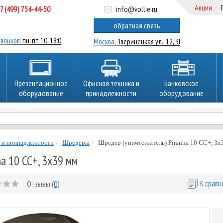
Акции
7 (499) 754-44-50
info@vollie.ru
ратный звонок
обратная связь
вонков:
пн-пт 10-18:00
Москва,
Зверинецкая ул., 12, 3Ц
Презентационное
Офисная техника и
Банковское
оборудование
принадлежности
оборудование
 и принадлежности
Шредеры
Шредер (уничтожитель) Piranha 10 CC+, 3х
a 10 CC+, 3х39 мм
Отзывы (
0
)
К срав