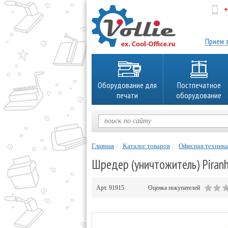
+
об
Прием з
Оборудование для
Постпечатное
печати
оборудование
Главная
Каталог товаров
Офисная техника
Шредер (уничтожитель) Piranh
Арт.
91915
Оценка покупателей