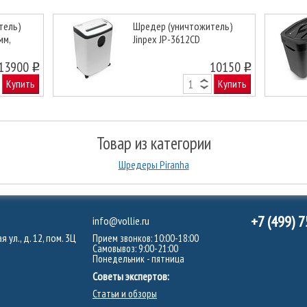
тель)
Шредер (уничтожитель)
мм,
Jinpex JP-3612CD
Next
13900
10150
o
o
Купить
Купить
Товар из категории
Шредеры Piranha
+7 (499) 
info@vollie.ru
 ул., д. 12, пом. 3Ц
Прием звонков: 10:00-18:00
Самовывоз: 9:00-21:00
Понедельник - пятница
Советы экспертов:
Статьи и обзоры