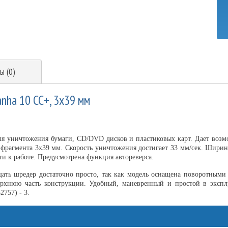
ы (0)
nha 10 CC+, 3х39 мм
ля уничтожения бумаги, CD/DVD дисков и пластиковых карт. Дает возм
 фрагмента 3х39 мм. Скорость уничтожения достигает 33 мм/сек. Ширин
ти к работе. Предусмотрена функция автореверса.
щать шредер достаточно просто, так как модель оснащена поворотными
рхнюю часть конструкции. Удобный, маневренный и простой в эксплуа
2757) - 3.