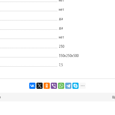
нет
нет
да
да
нет
230
350х250х500
7,5
м
Ш