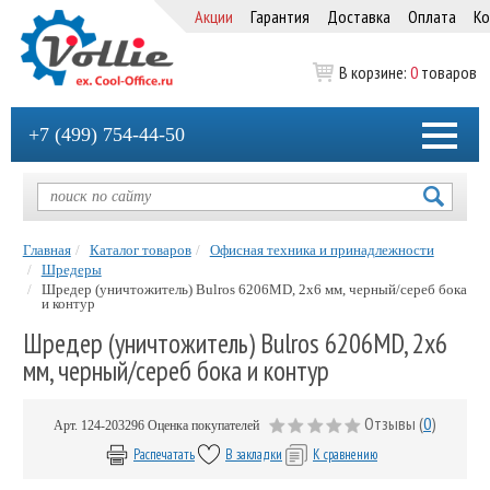
Акции
Гарантия
Доставка
Оплата
Ко
В корзине:
0
товаров
+7 (499) 754-44-50
Главная
Каталог товаров
Офисная техника и принадлежности
Шредеры
Шредер (уничтожитель) Bulros 6206MD, 2х6 мм, черный/сереб бока
и контур
Шредер (уничтожитель) Bulros 6206MD, 2х6
мм, черный/сереб бока и контур
Отзывы (
0
)
Арт.
124-203296
Оценка покупателей
Распечатать
В закладки
К сравнению