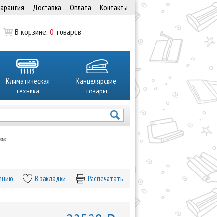
Гарантия
Доставка
Оплата
Контакты
В корзине:
0
товаров
Климатическая
Канцелярские
техника
товары
 мм
нению
В закладки
Распечатать