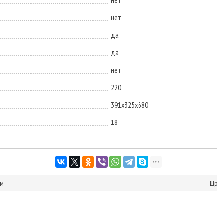
нет
нет
да
да
нет
220
391х325х680
18
мм
Шр