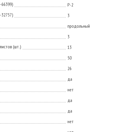
N-66399)
P-2
N-32757)
3
продольный
3
истов (шт.)
13
50
26
да
нет
да
да
нет