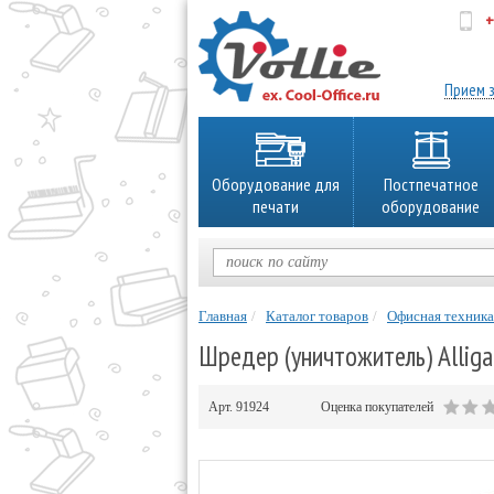
+
об
Прием з
Оборудование для
Постпечатное
печати
оборудование
Главная
Каталог товаров
Офисная техника
Шредер (уничтожитель) Alligat
Арт.
91924
Оценка покупателей