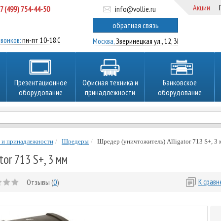
Акции
7 (499) 754-44-50
info@vollie.ru
ратный звонок
обратная связь
вонков:
пн-пт 10-18:00
Москва,
Зверинецкая ул., 12, 3Ц
Презентационное
Офисная техника и
Банковское
оборудование
принадлежности
оборудование
 и принадлежности
Шредеры
Шредер (уничтожитель) Alligator 713 S+, 3
or 713 S+, 3 мм
Отзывы (
0
)
К срав