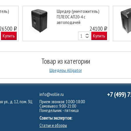
тель)
Шредер (уничтожитель)
ГЕЛЕОС АП20-4 с
автоподачей
Next
26500
24100
o
o
Купить
Купить
Товар из категории
Шредеры Alligator
+7 (499) 
info@vollie.ru
 ул., д. 12, пом. 3Ц
Прием звонков: 10:00-18:00
Самовывоз: 9:00-21:00
Понедельник - пятница
Советы экспертов:
Статьи и обзоры