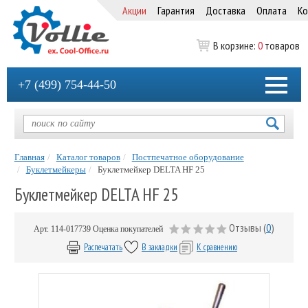
Акции
Гарантия
Доставка
Оплата
Ко
В корзине:
0
товаров
+7 (499) 754-44-50
Главная
Каталог товаров
Постпечатное оборудование
Буклетмейкеры
Буклетмейкер DELTA HF 25
Буклетмейкер DELTA HF 25
Отзывы (
0
)
Арт.
114-017739
Оценка покупателей
Распечатать
В закладки
К сравнению