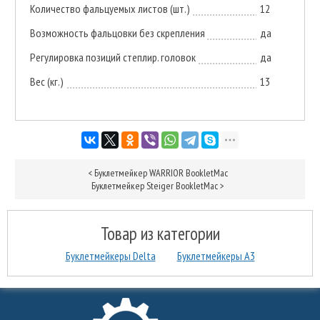
Количество фальцуемых листов (шт.)
12
Возможность фальцовки без скрепления
да
Регулировка позиций степлир. головок
да
Вес (кг.)
13
<
Буклетмейкер WARRIOR BookletMac
Буклетмейкер Steiger BookletMac
>
Товар из категории
Буклетмейкеры Delta
Буклетмейкеры А3