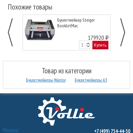
Похожие товары
Буклетмейкер Steiger
BookletMac
179920
o
Купить
Товар из категории
Буклетмейкеры Warrior
Буклетмейкеры А3
Москва
+7 (499) 754-44-50