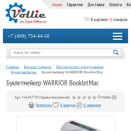
Акции
Гарантия
Доставка
Оплата
Ко
В корзине:
0
товаров
+7 (499) 754-44-50
Главная
Каталог товаров
Постпечатное оборудование
Буклетмейкеры
Буклетмейкер WARRIOR BookletMac
Буклетмейкер WARRIOR BookletMac
Отзывы (
0
)
Арт.
114-017735
Оценка покупателей
Распечатать
В закладки
К сравнению