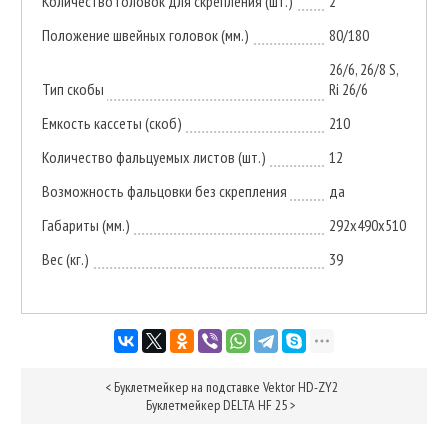
Количество головок для скрепления (шт.)
2
Положение швейных головок (мм.)
80/180
26/6, 26/8 S,
Тип скобы
Ri 26/6
Емкость кассеты (скоб)
210
Количество фальцуемых листов (шт.)
12
Возможность фальцовки без скрепления
да
Габариты (мм.)
292x490x510
Вес (кг.)
39
<
Буклетмейкер на подставке Vektor HD-ZY2
Буклетмейкер DELTA HF 25
>