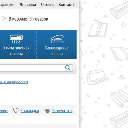
Гарантия
Доставка
Оплата
Контакты
В корзине:
0
товаров
Климатическая
Канцелярские
техника
товары
ля ламинирования
нению
В закладки
Распечатать