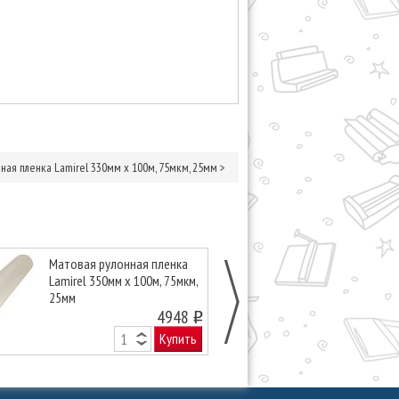
нная пленка Lamirel 330мм х 100м, 75мкм, 25мм
>
Матовая рулонная пленка
Глянцевая ру
Lamirel 350мм х 100м, 75мкм,
Lamirel 350мм 
25мм
25мм
4948
o
Купить