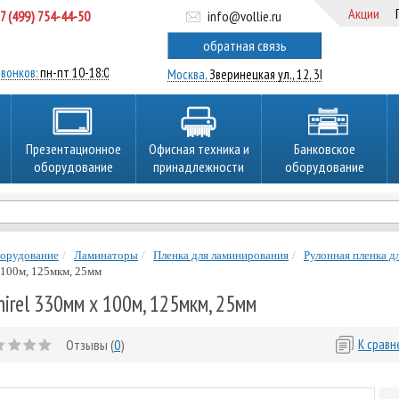
Акции
7 (499) 754-44-50
info@vollie.ru
ратный звонок
обратная связь
вонков:
пн-пт 10-18:00
Москва,
Зверинецкая ул., 12, 3Ц
Презентационное
Офисная техника и
Банковское
оборудование
принадлежности
оборудование
борудование
Ламинаторы
Пленка для ламинирования
Рулонная пленка д
 100м, 125мкм, 25мм
mirel 330мм х 100м, 125мкм, 25мм
Отзывы (
0
)
К срав