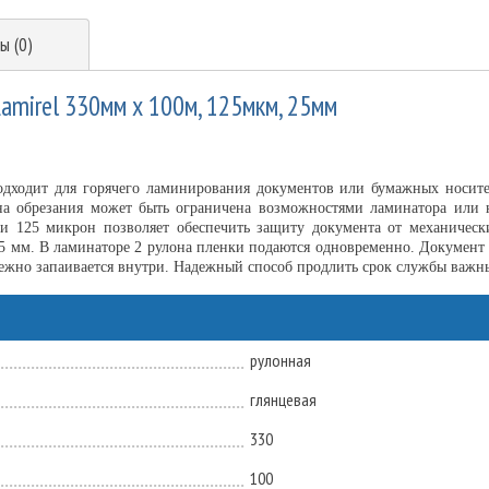
ы (0)
Lamirel 330мм х 100м, 125мкм, 25мм
подходит для горячего ламинирования документов или бумажных носит
на обрезания может быть ограничена возможностями ламинатора или 
ки 125 микрон позволяет обеспечить защиту документа от механическ
25 мм. В ламинаторе 2 рулона пленки подаются одновременно. Документ
дежно запаивается внутри. Надежный способ продлить срок службы важн
рулонная
глянцевая
330
100