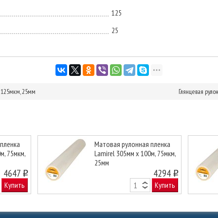
125
25
, 125мкм, 25мм
Глянцевая руло
 пленка
Матовая рулонная пленка
м, 75мкм,
Lamirel 305мм х 100м, 75мкм,
25мм
Next
4647
4294
o
o
Купить
Купить