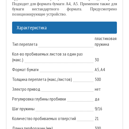
Подходит для формата бумаги А4, А5. Применим также для
бумаги нестандартного формата. Предусмотрено
позиционирующее устройство.
Характеристика
пластиковая
Тип переплета
пружина
Кол-во пробиваемых листов за один раз
(макс.)
30
Формат бумаги
А5, А4
Толщина переплета (макс./листов)
500
Электро привод
нет
Регулировка глубины пробивки
да
Шаг пружины
9/16
Количество пробиваемых отверстий
21
Длина перфорации (мм)
300