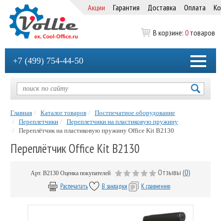
Акции
Гарантия
Доставка
Оплата
Ко
В корзине:
0
товаров
+7 (499) 754-44-50
Главная
Каталог товаров
Постпечатное оборудование
Переплетчики
Переплетчики на пластиковую пружину
Переплётчик на пластиковую пружину Office Kit B2130
Переплётчик Office Kit B2130
Отзывы (
0
)
Арт.
B2130
Оценка покупателей
Распечатать
В закладки
К сравнению