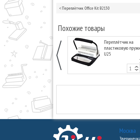
<
Переплётчик Office Kit B2130
Похожие товары
Переплётчик на
пластиковую пружи
U25
Москва
Зверинецкая