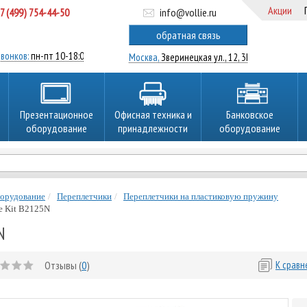
Акции
7 (499) 754-44-50
info@vollie.ru
ратный звонок
обратная связь
вонков:
пн-пт 10-18:00
Москва,
Зверинецкая ул., 12, 3Ц
Презентационное
Офисная техника и
Банковское
оборудование
принадлежности
оборудование
борудование
Переплетчики
Переплетчики на пластиковую пружину
e Kit B2125N
N
Отзывы (
0
)
К срав