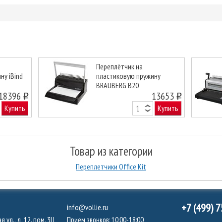
Переплётчик на
ну iBind
пластиковую пружину
BRAUBERG B20
Next
18396
13653
o
o
Купить
Купить
Товар из категории
Переплетчики Office Kit
+7 (499) 
info@vollie.ru
 ул., д. 12, пом. 3Ц
Прием звонков: 10:00-18:00