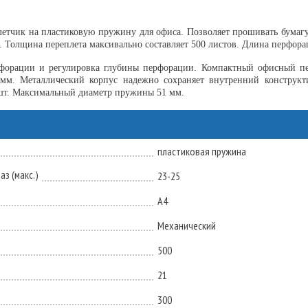
летчик на пластиковую пружину для офиса. Позволяет прошивать бумаг
. Толщина переплета максивально составляет 500 листов. Длина перфор
орации и регулировка глубины перфорации. Компактный офисный пер
 мм. Металлический корпус надежно сохраняет внутренний конструкт
 шт. Максимальный диаметр пружины 51 мм.
пластиковая пружина
з (макс.)
23-25
А4
Механический
500
21
300