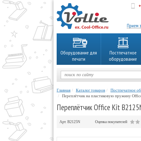
+
об
Прием з
Оборудование для
Постпечатное
печати
оборудование
Главная
Каталог товаров
Постпечатное о
Переплётчик на пластиковую пружину Offic
Переплётчик Office Kit B2125
Арт.
B2125N
Оценка покупателей