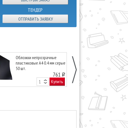
ТЕНДЕР
ОТПРАВИТЬ ЗАЯВКУ
Обложки непрозрачные
Обложки неп
пластиковые А4 0.4 мм серые
пластиковые А
50 шт.
желтые 50 шт
761
o
Купить