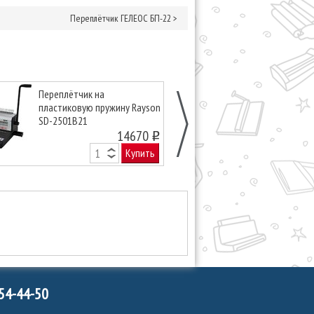
Переплётчик ГЕЛЕОС БП-22
>
Переплётчик на
Переплётчик 
пластиковую пружину Rayson
пластиковую 
SD-2501B21
SD-2501A21
14670
o
Купить
754-44-50