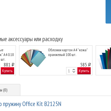
мые аксессуары или расходку
ые
Обложки картон А4 ''кожа''
'' А4 0.18
оранжевый 100 шт.
 шт.
Next
881
585
o
o
Купить
Купить
ы (0)
ю пружину Office Kit B2125N