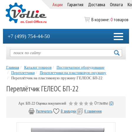
Акции
Гарантия
Доставка
Оплата
Ко
В корзине:
0
товаров
+7 (499) 754-44-50
Главная
Каталог товаров
Постпечатное оборудование
Переплетчики
Переплетчики на пластиковую пружину
Переплётчик на пластиковую пружину ГЕЛЕОС БП-22
Переплётчик ГЕЛЕОС БП-22
Отзывы (
0
)
Арт.
БП-22
Оценка покупателей
Распечатать
В закладки
К сравнению